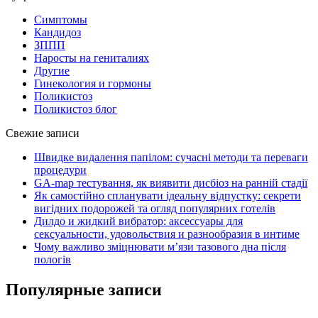
Симптомы
Кандидоз
ЗППП
Наросты на гениталиях
Другие
Гинекология и гормоны
Поликистоз
Поликистоз блог
Свежие записи
Швидке видалення папілом: сучасні методи та переваги
процедури
GA-map тестування, як виявити дисбіоз на ранній стадії
Як самостійно спланувати ідеальну відпустку: секрети
вигідних подорожей та огляд популярних готелів
Дилдо и жидкий вибратор: аксессуары для
сексуальности, удовольствия и разнообразия в интиме
Чому важливо зміцнювати м’язи тазового дна після
пологів
Популярные записи