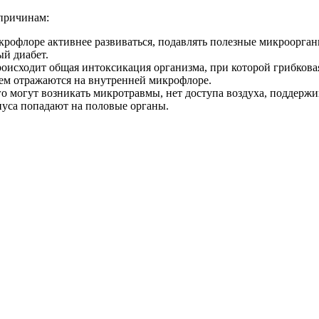
причинам:
рофлоре активнее развиваться, подавлять полезные микроорган
ый диабет.
роисходит общая интоксикация организма, при которой грибкова
ем отражаются на внутренней микрофлоре.
го могут возникать микротравмы, нет доступа воздуха, поддерж
нуса попадают на половые органы.