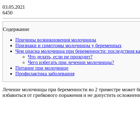
03.05.2021
6450
Содержание
Причины возникновения молочницы
Признаки и симптомы молочницы у беременных
Чем опасна молочница при беременности: последствия к
Что делать, если не проходит?
Чего избегать при лечении молочницы?
Питание при молочнице
Профилактика заболевания
Лечение молочницы при беременности во 2 триместре может б
избавиться от грибкового поражения и не допустить осложнен