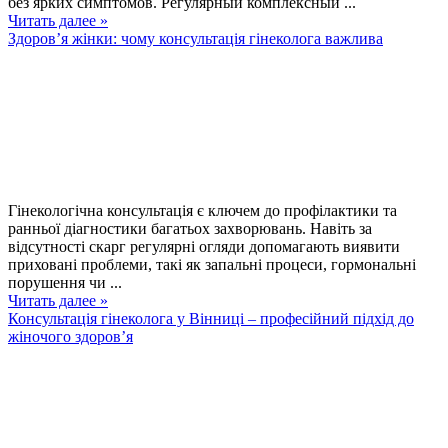
без ярких симптомов. Регулярный комплексный ...
Читать далее »
Здоров’я жінки: чому консультація гінеколога важлива
Гінекологічна консультація є ключем до профілактики та
ранньої діагностики багатьох захворювань. Навіть за
відсутності скарг регулярні огляди допомагають виявити
приховані проблеми, такі як запальні процеси, гормональні
порушення чи ...
Читать далее »
Консультація гінеколога у Вінниці – професійний підхід до
жіночого здоров’я