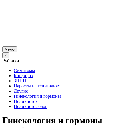
Меню
×
Рубрики
Симптомы
Кандидоз
ЗППП
Наросты на гениталиях
Другие
Гинекология и гормоны
Поликистоз
Поликистоз блог
Гинекология и гормоны