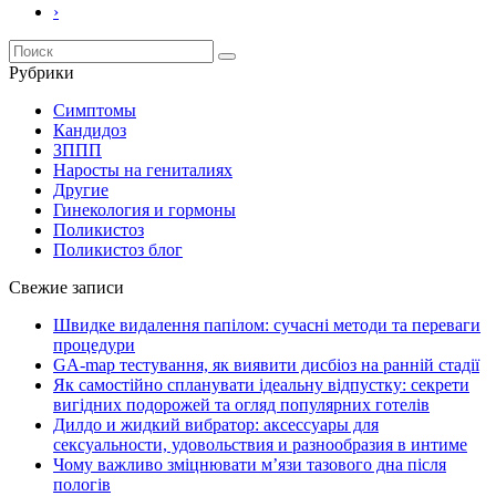
›
Рубрики
Симптомы
Кандидоз
ЗППП
Наросты на гениталиях
Другие
Гинекология и гормоны
Поликистоз
Поликистоз блог
Свежие записи
Швидке видалення папілом: сучасні методи та переваги
процедури
GA-map тестування, як виявити дисбіоз на ранній стадії
Як самостійно спланувати ідеальну відпустку: секрети
вигідних подорожей та огляд популярних готелів
Дилдо и жидкий вибратор: аксессуары для
сексуальности, удовольствия и разнообразия в интиме
Чому важливо зміцнювати м’язи тазового дна після
пологів