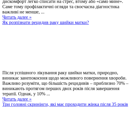
дискомфорт легко списати на стрес, втому або «само мине».
Саме тому профілактичні огляди та своєчасна діагностика
важливі не менше, ...
Читать далее »
Як розпізнати рецидив раку шийки матки?
Після успішного лікування раку шийки матки, природно,
виникає занепокоєння щодо можливого повернення хвороби.
Важливо розуміти, що більшість рецидивів – приблизно 70% –
виникають протягом перших двох років після завершення
терапії. Однак, у 10% ...
Читать далее »
Три головні скринінги, які має проходити жінка після 35 років