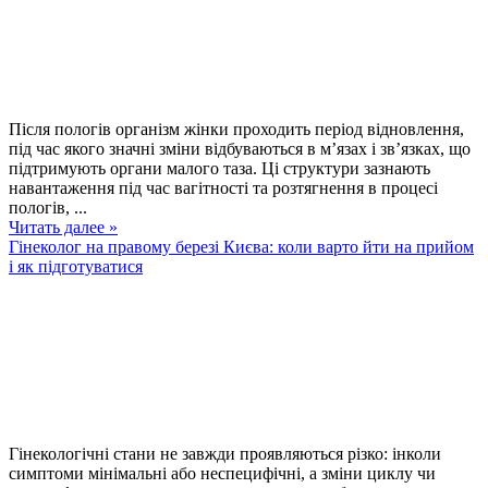
Після пологів організм жінки проходить період відновлення,
під час якого значні зміни відбуваються в м’язах і зв’язках, що
підтримують органи малого таза. Ці структури зазнають
навантаження під час вагітності та розтягнення в процесі
пологів, ...
Читать далее »
Гінеколог на правому березі Києва: коли варто йти на прийом
і як підготуватися
Гінекологічні стани не завжди проявляються різко: інколи
симптоми мінімальні або неспецифічні, а зміни циклу чи