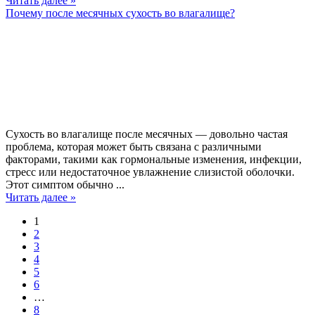
Читать далее »
Почему после месячных сухость во влагалище?
Сухость во влагалище после месячных — довольно частая
проблема, которая может быть связана с различными
факторами, такими как гормональные изменения, инфекции,
стресс или недостаточное увлажнение слизистой оболочки.
Этот симптом обычно ...
Читать далее »
1
2
3
4
5
6
…
8