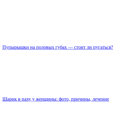
Пупырышки на половых губах — стоит ли пугаться?
Шарик в паху у женщины: фото, причины, лечение