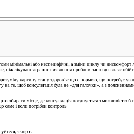
томи мінімальні або неспецифічні, а зміни циклу чи дискомфорт 
ше, ніж лікування: раннє виявлення проблем часто дозволяє обі
розумілу картину стану здоров’я: що є нормою, що потребує уваги
агу на те, щоб консультація була не «для галочки», а з поясненн
арто обирати місце, де консультація поєднується з можливістю б
о саме і коли потрібен контроль.
уйтеся, якщо є: