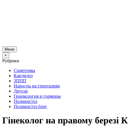
Меню
×
Рубрики
Симптомы
Кандидоз
ЗППП
Наросты на гениталиях
Другие
Гинекология и гормоны
Поликистоз
Поликистоз блог
Гінеколог на правому березі К