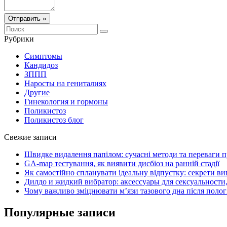
Отправить »
Рубрики
Симптомы
Кандидоз
ЗППП
Наросты на гениталиях
Другие
Гинекология и гормоны
Поликистоз
Поликистоз блог
Свежие записи
Швидке видалення папілом: сучасні методи та переваги 
GA-map тестування, як виявити дисбіоз на ранній стадії
Як самостійно спланувати ідеальну відпустку: секрети ви
Дилдо и жидкий вибратор: аксессуары для сексуальности,
Чому важливо зміцнювати м’язи тазового дна після полог
Популярные записи