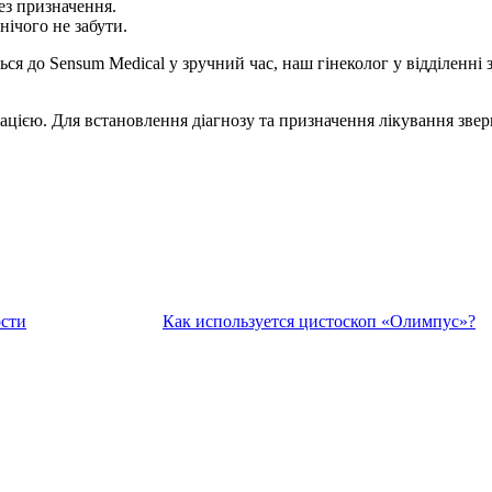
ез призначення.
ічого не забути.
я до Sensum Medical у зручний час, наш гінеколог у відділенні за
цією. Для встановлення діагнозу та призначення лікування зверн
ости
Как используется цистоскоп «Олимпус»?