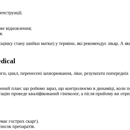
енструації;
ове відновлення;
я.
цінку стану шийки матки) у терміни, які рекомендує лікар. А як
dical
ги, цикл, перенесені захворювання, ліки, результати попередніх 
ений план: що робимо зараз, що контролюємо в динаміці, коли по
цію проведе кваліфікований гінеколог, а після прийому ви отрим
має гострих скарг).
список препаратів.