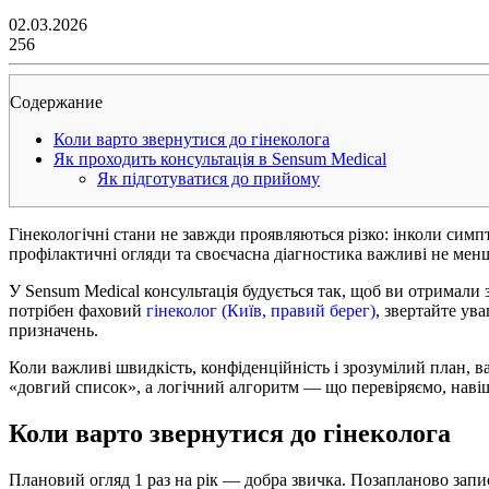
02.03.2026
256
Содержание
Коли варто звернутися до гінеколога
Як проходить консультація в Sensum Medical
Як підготуватися до прийому
Гінекологічні стани не завжди проявляються різко: інколи симп
профілактичні огляди та своєчасна діагностика важливі не мен
У Sensum Medical консультація будується так, щоб ви отримали з
потрібен фаховий
гінеколог (Київ, правий берег)
, звертайте ув
призначень.
Коли важливі швидкість, конфіденційність і зрозумілий план, в
«довгий список», а логічний алгоритм — що перевіряємо, навіщ
Коли варто звернутися до гінеколога
Плановий огляд 1 раз на рік — добра звичка. Позапланово запис