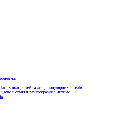
процедури
гідних подорожей та огляд популярних готелів
 удовольствия и разнообразия в интиме
ів