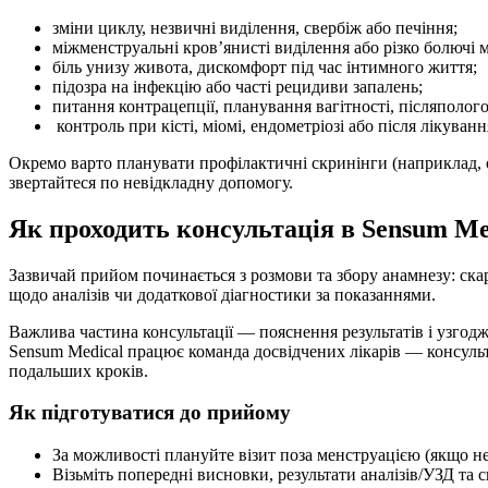
зміни циклу, незвичні виділення, свербіж або печіння;
міжменструальні кров’янисті виділення або різко болючі м
біль унизу живота, дискомфорт під час інтимного життя;
підозра на інфекцію або часті рецидиви запалень;
питання контрацепції, планування вагітності, післяполог
контроль при кісті, міомі, ендометріозі або після лікуванн
Окремо варто планувати профілактичні скринінги (наприклад, о
звертайтеся по невідкладну допомогу.
Як проходить консультація в Sensum Me
Зазвичай прийом починається з розмови та збору анамнезу: скар
щодо аналізів чи додаткової діагностики за показаннями.
Важлива частина консультації — пояснення результатів і узгодж
Sensum Medical працює команда досвідчених лікарів — консульта
подальших кроків.
Як підготуватися до прийому
За можливості плануйте візит поза менструацією (якщо не
Візьміть попередні висновки, результати аналізів/УЗД та 