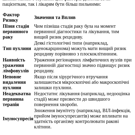
пацієнткам, так і лікарям бути більш пильними:
Фактор
Значення та Вплив
Ризику
Пізня стадія
Чим пізніша стадія раку була на момент
первинного
первинної діагностики та лікування, тим
раку
вищий ризик рецидиву.
Деякі гістологічні типи (наприклад,
Тип пухлини
аденокарцинома) можуть мати вищий ризик
рецидиву порівняно з плоскоклітинним.
Наявність
Ураження регіонарних лімфатичних вузлів при
ураження
первинній діагностиці значно підвищує ризик
лімфовузлів
рецидиву.
Неповне
Якщо після хірургічного втручання
видалення
залишаються мікроскопічні або макроскопічні
пухлини
залишки пухлини.
Неадекватна
Недостатнє лікування (наприклад, недооцінка
первинна
стадії) може призвести до швидшого
терапія
повернення хвороби.
Зниження імунітету (наприклад, ВІЛ-інфекція,
прийом імуносупресантів) може впливати на
Імуносупресія
здатність організму контролювати ракові
клітини.