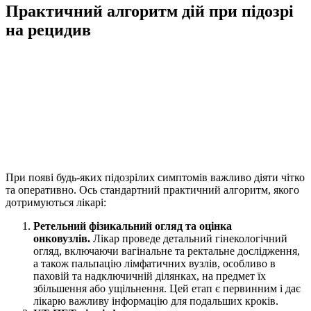
Практичний алгоритм дій при підозрі
на рецидив
При появі будь-яких підозрілих симптомів важливо діяти чітко
та оперативно. Ось стандартний практичний алгоритм, якого
дотримуються лікарі:
Ретельний фізикальний огляд та оцінка
онковузлів.
Лікар проведе детальний гінекологічний
огляд, включаючи вагінальне та ректальне дослідження,
а також пальпацію лімфатичних вузлів, особливо в
паховій та надключичній ділянках, на предмет їх
збільшення або ущільнення. Цей етап є первинним і дає
лікарю важливу інформацію для подальших кроків.