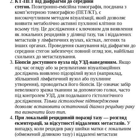
КТ-ПЕТ від діафрагми до середини
стегон.
Позитронно-емісійна томографія, поєднана з
комп’ютерною томографією (ПЕТ/КТ), є
високочутливим методом візуалізації, який дозволяє
виявити метаболічно активні пухлинні клітини по
всьому тілу. Це дослідження є ключовим для виявлення
як локальних рецидивів у ділянці тазу, так і віддалених
метастазів у лімфатичних вузлах, кістках, легенях та
інших органах. Проведення сканування від діафрагми до
середини стегон забезпечує повний огляд зон, найбільш
схильних до метастазування.
Біопсія доступного вузла під УЗД-наведенням.
Якщо
під час огляду або за результатами візуалізаційних
досліджень виявлено підозрілий вузол (наприклад,
збільшений лімфатичний вузол або пухлинне
утворення), проводиться його біопсія. Це означає забір
невеликого зразка тканини за допомогою голки, часто
під контролем УЗД, для подальшого гістологічного
дослідження.
Тільки гістологічне підтвердження
дозволяє встановити остаточний діагноз рецидиву раку
та визначити його тип.
При локальній рецидивній поразці тазу — розгляд
екзентерації, за відсутності віддалених метастазів.
У
випадку, коли рецидив раку шийки матки є локальним
(обмежений ділянкою тазу) і віддалені метастази