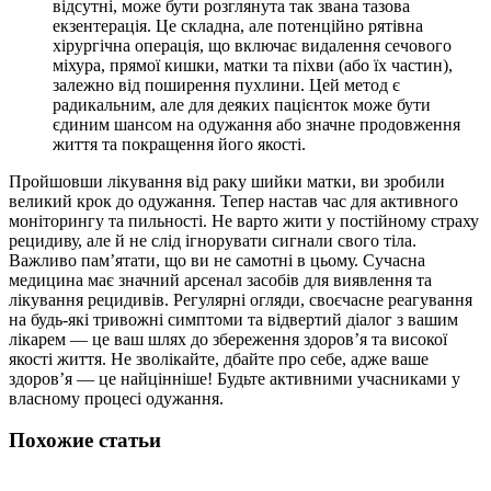
відсутні, може бути розглянута так звана тазова
екзентерація. Це складна, але потенційно рятівна
хірургічна операція, що включає видалення сечового
міхура, прямої кишки, матки та піхви (або їх частин),
залежно від поширення пухлини. Цей метод є
радикальним, але для деяких пацієнток може бути
єдиним шансом на одужання або значне продовження
життя та покращення його якості.
Пройшовши лікування від раку шийки матки, ви зробили
великий крок до одужання. Тепер настав час для активного
моніторингу та пильності. Не варто жити у постійному страху
рецидиву, але й не слід ігнорувати сигнали свого тіла.
Важливо пам’ятати, що ви не самотні в цьому. Сучасна
медицина має значний арсенал засобів для виявлення та
лікування рецидивів. Регулярні огляди, своєчасне реагування
на будь-які тривожні симптоми та відвертий діалог з вашим
лікарем — це ваш шлях до збереження здоров’я та високої
якості життя. Не зволікайте, дбайте про себе, адже ваше
здоров’я — це найцінніше! Будьте активними учасниками у
власному процесі одужання.
Похожие статьи