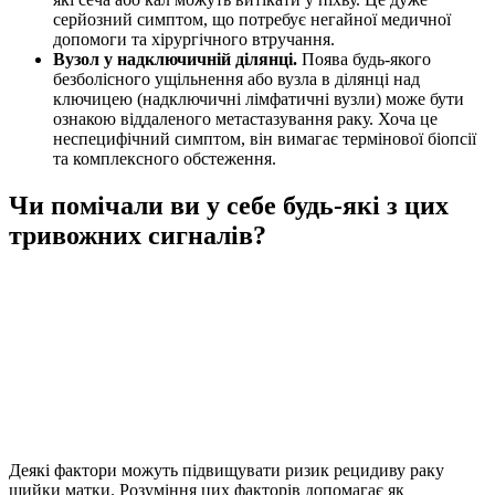
серйозний симптом, що потребує негайної медичної
допомоги та хірургічного втручання.
Вузол у надключичній ділянці.
Поява будь-якого
безболісного ущільнення або вузла в ділянці над
ключицею (надключичні лімфатичні вузли) може бути
ознакою віддаленого метастазування раку. Хоча це
неспецифічний симптом, він вимагає термінової біопсії
та комплексного обстеження.
Чи помічали ви у себе будь-які з цих
тривожних сигналів?
Деякі фактори можуть підвищувати ризик рецидиву раку
шийки матки. Розуміння цих факторів допомагає як