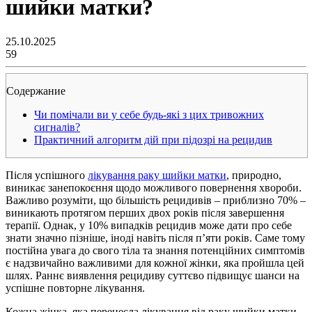
шийки матки?
25.10.2025
59
Содержание
Чи помічали ви у себе будь-які з цих тривожних
сигналів?
Практичний алгоритм дій при підозрі на рецидив
Після успішного
лікування раку шийки матки
, природно,
виникає занепокоєння щодо можливого повернення хвороби.
Важливо розуміти, що більшість рецидивів – приблизно 70% –
виникають протягом перших двох років після завершення
терапії. Однак, у 10% випадків рецидив може дати про себе
знати значно пізніше, іноді навіть після п’яти років. Саме тому
постійна увага до свого тіла та знання потенційних симптомів
є надзвичайно важливими для кожної жінки, яка пройшла цей
шлях. Раннє виявлення рецидиву суттєво підвищує шанси на
успішне повторне лікування.
Кожна жінка, яка перенесла лікування від раку шийки матки,