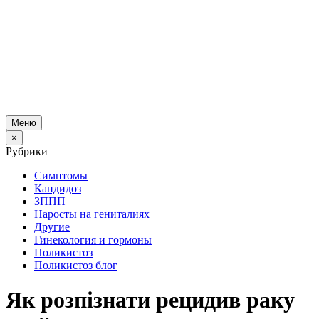
Меню
×
Рубрики
Симптомы
Кандидоз
ЗППП
Наросты на гениталиях
Другие
Гинекология и гормоны
Поликистоз
Поликистоз блог
Як розпізнати рецидив раку