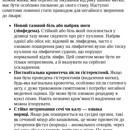
має бути особливо пильною до свого стану. Наступні
симптоми повинні стати приводом для негайного звернення
до лікаря:
Новий тазовий біль або набряк ноги
(лімфедема).
Стійкий або біль який посилюється у
ділянці тазу може свідчити про ріст пухлини. Набряк
однієї або обох ніг, відомий як лімфедема, часто є
ознакою поширення раку на лімфатичні вузли або тиску
пухлини на лімфатичні судини, що порушує
нормальний відтік лімфи. Цей симптом може бути не
тільки неприємним, а й вказувати на серйозні
ускладнення.
Посткоїтальна кровотеча після гістеректомії.
Якщо
вам була проведена гістеректомія (видалення матки),
будь-яка вагінальна кровотеча, особливо після статевого
акту, є дуже тривожним симптомом і потребує негайної
медичної оцінки. Це може бути ознакою рецидиву в
куксі піхви. Навіть незначні кров’янисті виділення не
можна ігнорувати.
Стійке нетримання сечі чи калу — ознака
нориці.
Якщо рак поширюється на сусідні органи, такі
як сечовий міхур або кишківник, це може призвести до
утворення фістул (нориць) – аномальних отворів, через
які сеча або кал можуть витікати у піхву. Це дуже