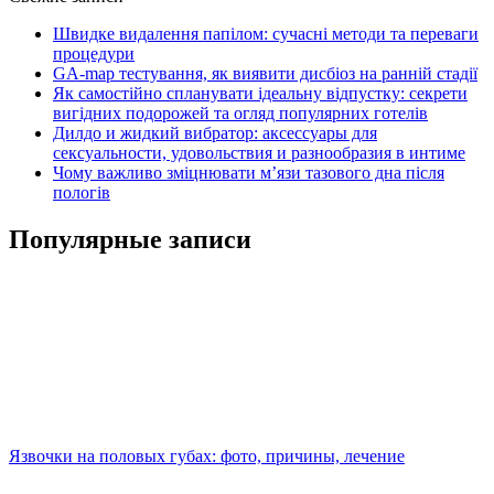
Швидке видалення папілом: сучасні методи та переваги
процедури
GA-map тестування, як виявити дисбіоз на ранній стадії
Як самостійно спланувати ідеальну відпустку: секрети
вигідних подорожей та огляд популярних готелів
Дилдо и жидкий вибратор: аксессуары для
сексуальности, удовольствия и разнообразия в интиме
Чому важливо зміцнювати м’язи тазового дна після
пологів
Популярные записи
Язвочки на половых губах: фото, причины, лечение