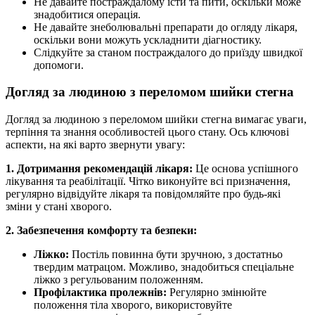
Не давайте постраждалому їсти та пити, оскільки може
знадобитися операція.
Не давайте знеболювальні препарати до огляду лікаря,
оскільки вони можуть ускладнити діагностику.
Слідкуйте за станом постраждалого до приїзду швидкої
допомоги.
Догляд за людиною з переломом шийки стегна
Догляд за людиною з переломом шийки стегна вимагає уваги,
терпіння та знання особливостей цього стану. Ось ключові
аспекти, на які варто звернути увагу:
1. Дотримання рекомендацій лікаря:
Це основа успішного
лікування та реабілітації. Чітко виконуйте всі призначення,
регулярно відвідуйте лікаря та повідомляйте про будь-які
зміни у стані хворого.
2. Забезпечення комфорту та безпеки:
Ліжко:
Постіль повинна бути зручною, з достатньо
твердим матрацом. Можливо, знадобиться спеціальне
ліжко з регульованим положенням.
Профілактика пролежнів:
Регулярно змінюйте
положення тіла хворого, використовуйте