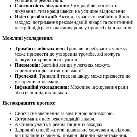
успішність реабілітації.
Своєчасність лікування:
Чим раніше розпочато
лікування, тим кращі шанси на успішне відновлення.
Якість реабілітації:
Активна участь у реабілітаційних
заходах, дотримання рекомендацій лікаря та позитивний
настрій відіграють важливу роль у процесі відновлення.
Можливі ускладнення:
Тромбоз глибоких вен:
Тривале перебування у ліжку
може призвести до утворення тромбів, які можуть
блокувати кровоносні судини.
Пневмонія:
Застійні явища у легенях можуть
спричинити розвиток пневмонії.
Пролежні:
Тривалий тиск на шкіру може призвести до
утворення пролежнів.
Інфекційні ускладнення:
Можливе інфікування рани
або сечовивідних шляхів.
Як покращити прогноз:
Своєчасне звернення за медичною допомогою.
Дотримання всіх рекомендацій лікаря.
Активна участь у реабілітаційних заходах.
Здоровий спосіб життя: правильне харчування, відмова
від шкідливих звичок, помірні фізичні навантаження.