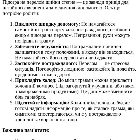
Підозра на перелом шийки стегна — це завжди привід для
негайного звернення за медичною допомогою. Ось що
потрібно робити:
Викличте швидку допомогу:
Не намагайтеся
самостійно транспортувати постраждалого, особливо
якщо є підозра на перелом. Неправильні рухи можуть
погіршити травму.
Забезпечте нерухомість:
Постраждалий повинен
залишатися в тому положенні, в якому він знаходиться.
Не намагайтеся його перевертати чи саджати.
Заспокойте постраждалого:
Перелом — це стресова
ситуація. Поговоріть з людиною, заспокойте її, поясніть,
що допомога вже в дорозі.
Прикладіть холод:
До місця травми можна прикласти
холодний компрес (лід, загорнутий у рушник, або пакет
з замороженими продуктами). Це допоможе зменшити
біль та набряк.
Підготуйте інформацію:
Коли приїде швидка, будьте
готові надати інформацію про те, як сталась травма, які
симптоми спостерігаються, чи є у постраждалого
хронічні захворювання тощо.
Важливо пам’ятати: