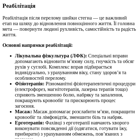
Реабілітація
Реабілітація після перелому шийки стегна — це важливий
етап на шляху до відновлення повноцінного життя. Її головна
мета — повернути людині рухливість, самостійність та радість
життя.
Основні напрямки реабілітації:
Лікувальна фізкультура (ЛФК):
Спеціальні вправи
допомагають відновити м’язову силу, гнучкість та обсяг
рухів у суглобі. Комплекс вправ підбирається
індивідуально, з урахуванням віку, стану здоров’я та
особливостей перелому.
Фізіотерапія:
Різноманітні фізіотерапевтичні процедури
(електрофорез, магнітотерапія, лазерна терапія тощо)
сприяють зменшенню болю, набряку та запалення,
покращують кровообіг та прискорюють процес
загоєння.
Масаж:
Масаж допомагає розслабити м’язи, покращити
кровообіг та лімфовідтік, зменшити біль та набряк.
Ерготерапія:
Фахівці з ерготерапії навчають хворого
виконувати повсякденні дії (одягатися, готувати їжу,
прибирати) з урахуванням обмежень, пов’язаних з