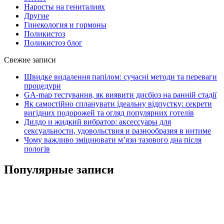
Наросты на гениталиях
Другие
Гинекология и гормоны
Поликистоз
Поликистоз блог
Свежие записи
Швидке видалення папілом: сучасні методи та переваги
процедури
GA-map тестування, як виявити дисбіоз на ранній стадії
Як самостійно спланувати ідеальну відпустку: секрети
вигідних подорожей та огляд популярних готелів
Дилдо и жидкий вибратор: аксессуары для
сексуальности, удовольствия и разнообразия в интиме
Чому важливо зміцнювати м’язи тазового дна після
пологів
Популярные записи