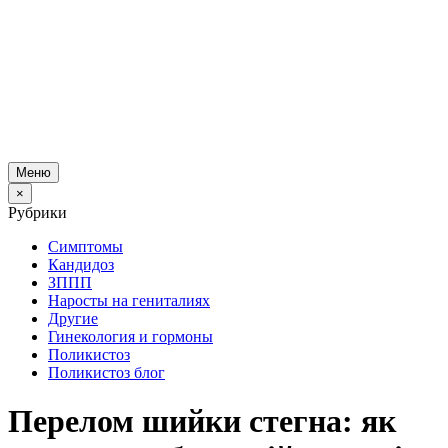
Меню
×
Рубрики
Симптомы
Кандидоз
ЗППП
Наросты на гениталиях
Другие
Гинекология и гормоны
Поликистоз
Поликистоз блог
Перелом шийки стегна: як