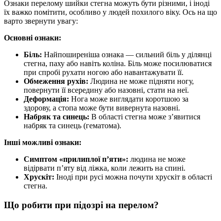
Ознаки перелому шийки стегна можуть бути різними, і іноді
їх важко помітити, особливо у людей похилого віку. Ось на що
варто звернути увагу:
Основні ознаки:
Біль:
Найпоширеніша ознака — сильний біль у ділянці
стегна, паху або навіть коліна. Біль може посилюватися
при спробі рухати ногою або навантажувати її.
Обмеження рухів:
Людина не може підняти ногу,
повернути її всередину або назовні, стати на неї.
Деформація:
Нога може виглядати коротшою за
здорову, а стопа може бути вивернута назовні.
Набряк та синець:
В області стегна може з’явитися
набряк та синець (гематома).
Інші можливі ознаки:
Симптом «прилиплої п’яти»:
людина не може
відірвати п’яту від ліжка, коли лежить на спині.
Хрускіт:
Іноді при русі можна почути хрускіт в області
стегна.
Що робити при підозрі на перелом?