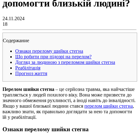
допомогти близькій людині?
24.11.2024
18
Содержание
Ознаки перелому шийки стегна
Що робити при підозрі на перелом?
Догляд за людиною з переломом шийки стегна
Реабілітація
Прогноз життя
Перелом шийки стегна
– це серйозна травма, яка найчастіше
трапляється у людей похилого віку. Вона може призвести до
значного обмеження рухливості, а іноді навіть до інвалідності.
Якщо у вашої близької людини стався
перелом шийки стегна
,
важливо знати, як правильно доглядати за нею та допомогти
їй у реабілітації.
Ознаки перелому шийки стегна