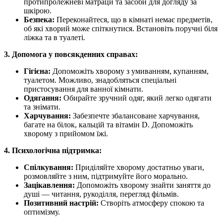
протипролежневі матраци та засоби для догляду за
шкірою.
Безпека:
Переконайтеся, що в кімнаті немає предметів,
об які хворий може спіткнутися. Встановіть поручні біля
ліжка та в туалеті.
3. Допомога у повсякденних справах:
Гігієна:
Допоможіть хворому з умиванням, купанням,
туалетом. Можливо, знадобляться спеціальні
пристосування для ванної кімнати.
Одягання:
Обирайте зручний одяг, який легко одягати
та знімати.
Харчування:
Забезпечте збалансоване харчування,
багате на білок, кальцій та вітамін D. Допоможіть
хворому з прийомом їжі.
4. Психологічна підтримка:
Спілкування:
Приділяйте хворому достатньо уваги,
розмовляйте з ним, підтримуйте його морально.
Зацікавлення:
Допоможіть хворому знайти заняття до
душі — читання, рукоділля, перегляд фільмів.
Позитивний настрій:
Створіть атмосферу спокою та
оптимізму.