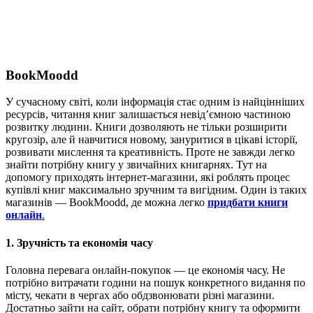
BookMoodd
У сучасному світі, коли інформація стає одним із найцінніших
ресурсів, читання книг залишається невід’ємною частиною
розвитку людини. Книги дозволяють не тільки розширити
кругозір, але й навчитися новому, зануритися в цікаві історії,
розвивати мислення та креативність. Проте не завжди легко
знайти потрібну книгу у звичайних книгарнях. Тут на
допомогу приходять інтернет-магазини, які роблять процес
купівлі книг максимально зручним та вигідним. Один із таких
магазинів — BookMoodd, де можна легко
придбати книги
онлайн
.
1. Зручність та економія часу
Головна перевага онлайн-покупок — це економія часу. Не
потрібно витрачати години на пошук конкретного видання по
місту, чекати в чергах або обдзвонювати різні магазини.
Достатньо зайти на сайт, обрати потрібну книгу та оформити