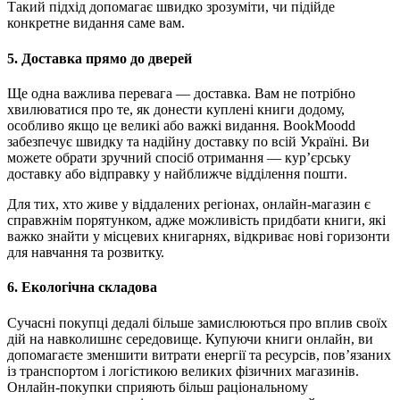
Такий підхід допомагає швидко зрозуміти, чи підійде
конкретне видання саме вам.
5. Доставка прямо до дверей
Ще одна важлива перевага — доставка. Вам не потрібно
хвилюватися про те, як донести куплені книги додому,
особливо якщо це великі або важкі видання. BookMoodd
забезпечує швидку та надійну доставку по всій Україні. Ви
можете обрати зручний спосіб отримання — кур’єрську
доставку або відправку у найближче відділення пошти.
Для тих, хто живе у віддалених регіонах, онлайн-магазин є
справжнім порятунком, адже можливість придбати книги, які
важко знайти у місцевих книгарнях, відкриває нові горизонти
для навчання та розвитку.
6. Екологічна складова
Сучасні покупці дедалі більше замислюються про вплив своїх
дій на навколишнє середовище. Купуючи книги онлайн, ви
допомагаєте зменшити витрати енергії та ресурсів, пов’язаних
із транспортом і логістикою великих фізичних магазинів.
Онлайн-покупки сприяють більш раціональному