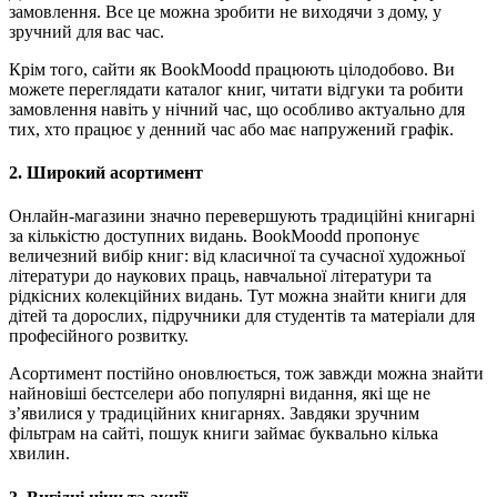
замовлення. Все це можна зробити не виходячи з дому, у
зручний для вас час.
Крім того, сайти як BookMoodd працюють цілодобово. Ви
можете переглядати каталог книг, читати відгуки та робити
замовлення навіть у нічний час, що особливо актуально для
тих, хто працює у денний час або має напружений графік.
2. Широкий асортимент
Онлайн-магазини значно перевершують традиційні книгарні
за кількістю доступних видань. BookMoodd пропонує
величезний вибір книг: від класичної та сучасної художньої
літератури до наукових праць, навчальної літератури та
рідкісних колекційних видань. Тут можна знайти книги для
дітей та дорослих, підручники для студентів та матеріали для
професійного розвитку.
Асортимент постійно оновлюється, тож завжди можна знайти
найновіші бестселери або популярні видання, які ще не
з’явилися у традиційних книгарнях. Завдяки зручним
фільтрам на сайті, пошук книги займає буквально кілька
хвилин.