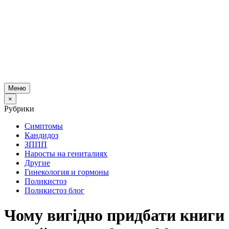
Меню
×
Рубрики
Симптомы
Кандидоз
ЗППП
Наросты на гениталиях
Другие
Гинекология и гормоны
Поликистоз
Поликистоз блог
Чому вигідно придбати книги