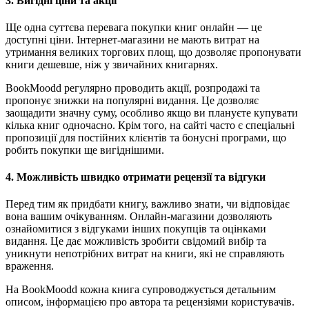
3. Вигідні ціни та акції
Ще одна суттєва перевага покупки книг онлайн — це
доступні ціни. Інтернет-магазини не мають витрат на
утримання великих торгових площ, що дозволяє пропонувати
книги дешевше, ніж у звичайних книгарнях.
BookMoodd регулярно проводить акції, розпродажі та
пропонує знижки на популярні видання. Це дозволяє
заощадити значну суму, особливо якщо ви плануєте купувати
кілька книг одночасно. Крім того, на сайті часто є спеціальні
пропозиції для постійних клієнтів та бонусні програми, що
робить покупки ще вигіднішими.
4. Можливість швидко отримати рецензії та відгуки
Перед тим як придбати книгу, важливо знати, чи відповідає
вона вашим очікуванням. Онлайн-магазини дозволяють
ознайомитися з відгуками інших покупців та оцінками
видання. Це дає можливість зробити свідомий вибір та
уникнути непотрібних витрат на книги, які не справляють
враження.
На BookMoodd кожна книга супроводжується детальним
описом, інформацією про автора та рецензіями користувачів.