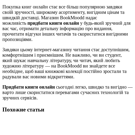
Покупка книг онлайн стає все більш популярною завдяки
своїй зручності, широкому асортименту, вигідним цінам та
швидкій доставці. Магазин BookMoodd надає
можливість
придбати книги онлайн
у будь-який зручний для
вас час, отримати детальну інформацію про видання,
прочитати відгуки інших читачів та скористатися вигідними
пропозиціями.
Завдяки цьому інтернет-магазину читання стає доступнішим,
комфортнішим і приємнішим. Не важливо, чи ви студент,
який шукає навчальну літературу, чи читач, який любить
художню літературу — на BookMoodd ви знайдете все
необхідне, щоб ваші книжкові колекції постійно зростали та
радували вас новими відкриттями.
Придбати книги онлайн
сьогодні легко, швидко та вигідно —
варто лише скористатися перевагами сучасних технологій та
зручних сервісів.
Похожие статьи