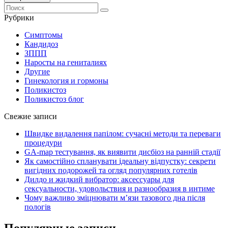
Рубрики
Симптомы
Кандидоз
ЗППП
Наросты на гениталиях
Другие
Гинекология и гормоны
Поликистоз
Поликистоз блог
Свежие записи
Швидке видалення папілом: сучасні методи та переваги
процедури
GA-map тестування, як виявити дисбіоз на ранній стадії
Як самостійно спланувати ідеальну відпустку: секрети
вигідних подорожей та огляд популярних готелів
Дилдо и жидкий вибратор: аксессуары для
сексуальности, удовольствия и разнообразия в интиме
Чому важливо зміцнювати м’язи тазового дна після
пологів