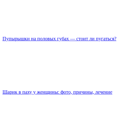
Пупырышки на половых губах — стоит ли пугаться?
Шарик в паху у женщины: фото, причины, лечение