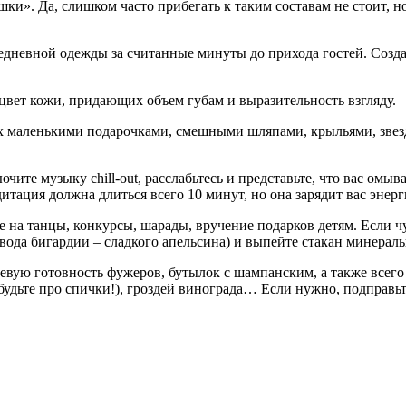
и». Да, слишком часто прибегать к таким составам не стоит, но с
дневной одежды за считанные минуты до прихода гостей. Созда
вет кожи, придающих объем губам и выразительность взгляду.
 маленькими подарочками, смешными шляпами, крыльями, звезда
ючите музыку chill-out, расслабьтесь и представьте, что вас омы
тация должна длиться всего 10 минут, но она зарядит вас энерг
на танцы, конкурсы, шарады, вручение подарков детям. Если чув
вода бигардии – сладкого апельсина) и выпейте стакан минераль
вую готовность фужеров, бутылок с шампанским, а также всего 
абудьте про спички!), гроздей винограда… Если нужно, подправь