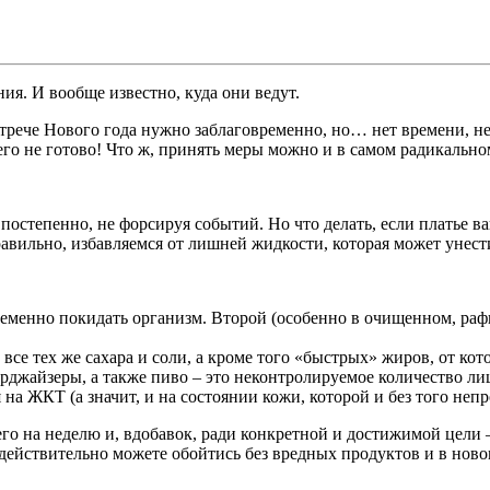
ия. И вообще известно, куда они ведут.
трече Нового года нужно заблаговременно, но… нет времени, не т
го не готово! Что ж, принять меры можно и в самом радикальном
остепенно, не форсируя событий. Но что делать, если платье ваш
Правильно, избавляемся от лишней жидкости, которая может унест
евременно покидать организм. Второй (особенно в очищенном, р
 все тех же сахара и соли, а кроме того «быстрых» жиров, от к
рджайзеры, а также пиво – это неконтролируемое количество ли
 ЖКТ (а значит, и на состоянии кожи, которой и без того непро
всего на неделю и, вдобавок, ради конкретной и достижимой цел
о действительно можете обойтись без вредных продуктов и в нов