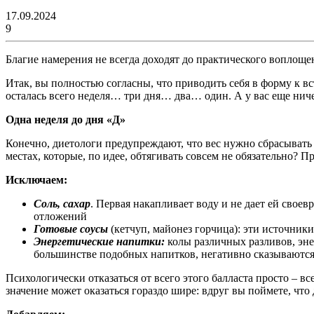
17.09.2024
9
Благие намерения не всегда доходят до практического воплощен
Итак, вы полностью согласны, что приводить себя в форму к вс
осталась всего неделя… три дня… два… один. А у вас еще ниче
Одна неделя до дня «Д»
Конечно, диетологи предупреждают, что вес нужно сбрасывать п
местах, которые, по идее, обтягивать совсем не обязательно? 
Исключаем:
Соль, сахар
. Первая накапливает воду и не дает ей сво
отложений
Готовые соусы
(кетчуп, майонез горчица): эти источники
Энергетические напитки:
колы различных разливов, эне
большинстве подобных напитков, негативно сказываются на
Психологически отказаться от всего этого балласта просто – 
значение может оказаться гораздо шире: вдруг вы поймете, чт