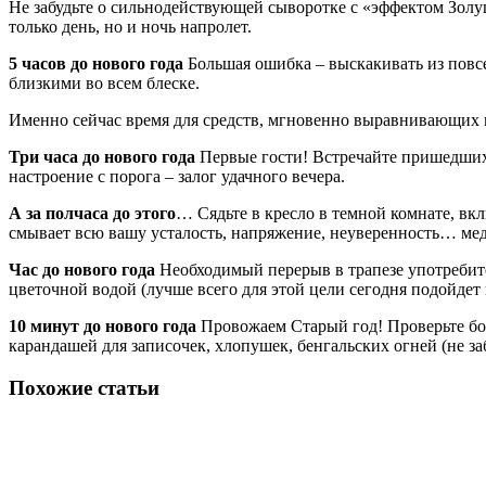
Не забудьте о сильнодействующей сыворотке с «эффектом Золушк
только день, но и ночь напролет.
5 часов до нового года
Большая ошибка – выскакивать из повсе
близкими во всем блеске.
Именно сейчас время для средств, мгновенно выравнивающих ц
Три часа до нового года
Первые гости! Встречайте пришедших
настроение с порога – залог удачного вечера.
А
за полчаса до этого
… Сядьте в кресло в темной комнате, вкл
смывает всю вашу усталость, напряжение, неуверенность… меди
Час до нового года
Необходимый перерыв в трапезе употребите 
цветочной водой (лучше всего для этой цели сегодня подойдет 
10 минут до нового года
Провожаем Старый год! Проверьте бое
карандашей для записочек, хлопушек, бенгальских огней (не з
Похожие статьи