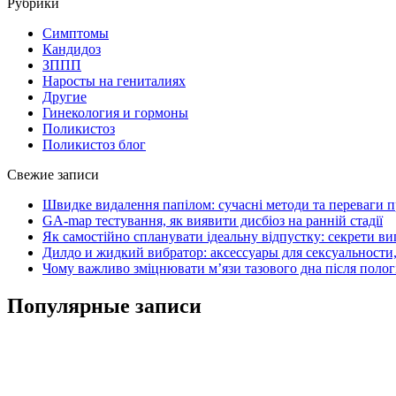
Рубрики
Симптомы
Кандидоз
ЗППП
Наросты на гениталиях
Другие
Гинекология и гормоны
Поликистоз
Поликистоз блог
Свежие записи
Швидке видалення папілом: сучасні методи та переваги 
GA-map тестування, як виявити дисбіоз на ранній стадії
Як самостійно спланувати ідеальну відпустку: секрети ви
Дилдо и жидкий вибратор: аксессуары для сексуальности,
Чому важливо зміцнювати м’язи тазового дна після полог
Популярные записи