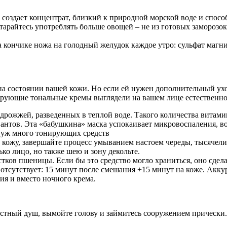
 создает концентрат, близкий к природной морской воде и спос
тарайтесь употреблять больше овощей – не из готовых заморозок,
на кончике ножа на голодный желудок каждое утро: сульфат маг
 состоянии вашей кожи. Но если ей нужен дополнительный уход, 
ирующие тональные кремы выглядели на вашем лице естественно
х дрожжей, разведенных в теплой воде. Такого количества витам
вантов. Эта «бабушкина» маска успокаивает микровоспаления, во
к уж много тонирующих средств
те кожу, завершайте процесс умыванием настоем череды, тысяче
ко лицо, но также шею и зону декольте.
тков пшеницы. Если бы это средство могло храниться, оно сде
отсутствует: 15 минут после смешания +15 минут на коже. Акк
ия и вместо ночного крема.
стный душ, вымойте голову и займитесь сооружением прически.