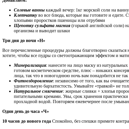
Добавляем:
Солевые ванны
каждый вечер: 1кг морской соли на ванну
Клетчатку
во все блюда, которые вы готовите и едите. С
хлопьями проростков пшеницы или отрубями
Щепотку сульфата магния
(горькой английской соли) 
организма и выводит шлаки
Три дня до ночи «Н»
Все перечисленные процедуры должны благотворно сказаться на
хотите, чтобы все пудры со светоотражающим эффектом и мат
Минерализация
: нанесите на лицо маску из натуральны
готовом косметическом средстве, плюс – никаких консер
лица, так что в новогоднюю ночь вам понадобится не та
Фитооздоровление
: независимо от того, как вы очищае
удивительную бархатистость. Умывайте «травкой» не толь
Натуральное смягчение
:
жирные сливки + хлопья пророс
питательными кремами. Увы, срок хранения практически 
прохладной водой. Повторяем ежевечернее после умыван
Один день до часа «Ч»
10 часов до нового года
Спокойно, без спешки примите контра