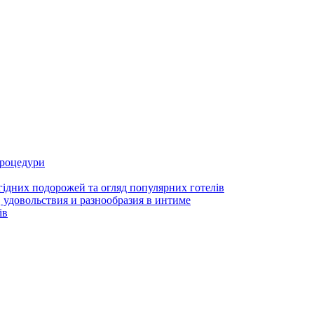
процедури
гідних подорожей та огляд популярних готелів
 удовольствия и разнообразия в интиме
ів