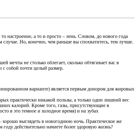
о настроение, а то и просто – лень. Словом, до нового года
 случае. Но, конечно, чем раньше вы спохватитесь, тем лучше.
ей мечты не столько облегает, сколько обтягивает вас в
и с собой почти целый размер.
афинированном варианте) является первым донором для жировых
оторых практически никакой пользы, а только один лишний вес
шних калорий. Кроме того, газы, присутствующие в
сто в это темное и холодное время) и на зубах
и – хорошо выглядеть в новогоднюю ночь. Практическое же
ом году действительно начнете более здоровую жизнь?