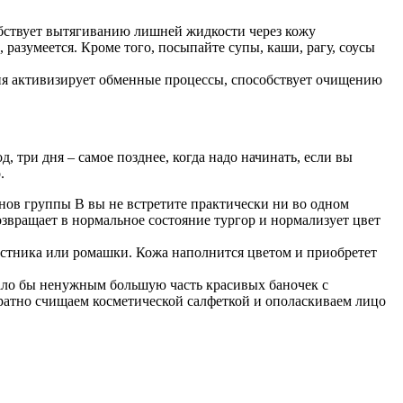
обствует вытягиванию лишней жидкости через кожу
 разумеется. Кроме того, посыпайте супы, каши, рагу, соусы
ния активизирует обменные процессы, способствует очищению
три дня – самое позднее, когда надо начинать, если вы
.
инов группы В вы не встретите практически ни во одном
звращает в нормальное состояние тургор и нормализует цвет
листника или ромашки. Кожа наполнится цветом и приобретет
лало бы ненужным большую часть красивых баночек с
уратно счищаем косметической салфеткой и ополаскиваем лицо