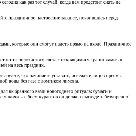
егодня как раз тот случай, когда вам предстоит сиять не
йте праздничное настроение заранее, появившись перед
ми, которые они смогут надеть прямо на входе. Праздничное
вает поток золотистого света с искрящимися крапинками: он
ией на весь праздник.
ствуете, что начинаете уставать, освежите лицо спреем с
ной воды без газа с ломтиком лимона.
для выбранного вами новогоднего ритуала: бумаги и
те макияж – с боем курантов он должен выглядеть безупречно!