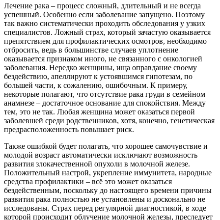
Лечение рака – процесс сложный, длительный и не всегда
успешный. Особенно если заболевание запущено. Поэтому
так важно систематически проходить обследования у узких
специалистов. Ложный страх, который зачастую оказывается
препятствием для профилактических осмотров, необходимо
отбросить, ведь в большинстве случаев уплотнение
оказывается признаком иного, не связанного с онкологией
заболевания. Нередко женщины, ища оправдание своему
бездействию, апеллируют к устоявшимся гипотезам, по
большей части, к сожалению, ошибочным. К примеру,
некоторые полагают, что отсутствие рака груди в семейном
анамнезе – достаточное основание для спокойствия. Между
тем, это не так. Любая женщина может оказаться первой
заболевшей среди родственников, хотя, конечно, генетическая
предрасположенность повышает риск.
Также ошибкой будет полагать, что хорошее самочувствие и
молодой возраст автоматически исключают возможность
развития злокачественной опухоли в молочной железе.
Положительный настрой, укрепление иммунитета, народные
средства профилактики – всё это может оказаться
бездейственным, поскольку до настоящего времени причины
развития рака полностью не установлены и досконально не
исследованы. Страх перед регулярной диагностикой, в ходе
которой происходит облучение молочной железы, преследует