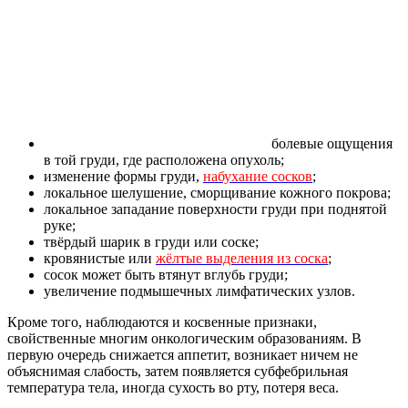
болевые ощущения
в той груди, где расположена опухоль;
изменение формы груди,
набухание сосков
;
локальное шелушение, сморщивание кожного покрова;
локальное западание поверхности груди при поднятой
руке;
твёрдый шарик в груди или соске;
кровянистые или
жёлтые выделения из соска
;
сосок может быть втянут вглубь груди;
увеличение подмышечных лимфатических узлов.
Кроме того, наблюдаются и косвенные признаки,
свойственные многим онкологическим образованиям. В
первую очередь снижается аппетит, возникает ничем не
объяснимая слабость, затем появляется субфебрильная
температура тела, иногда сухость во рту, потеря веса.