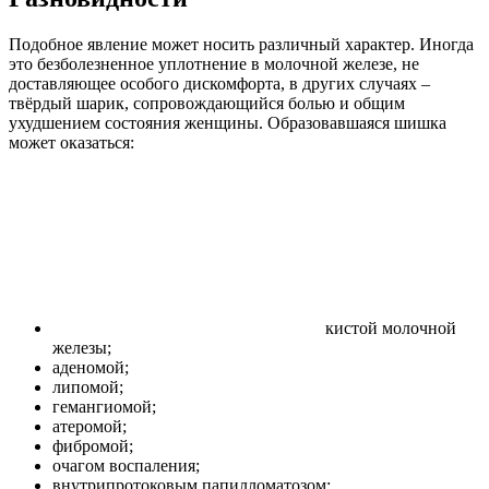
Подобное явление может носить различный характер. Иногда
это безболезненное уплотнение в молочной железе, не
доставляющее особого дискомфорта, в других случаях –
твёрдый шарик, сопровождающийся болью и общим
ухудшением состояния женщины. Образовавшаяся шишка
может оказаться:
кистой молочной
железы;
аденомой;
липомой;
гемангиомой;
атеромой;
фибромой;
очагом воспаления;
внутрипротоковым папилломатозом;