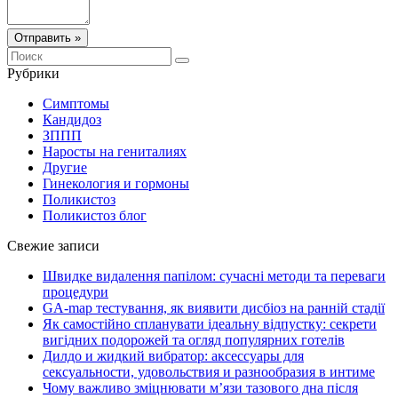
Отправить »
Рубрики
Симптомы
Кандидоз
ЗППП
Наросты на гениталиях
Другие
Гинекология и гормоны
Поликистоз
Поликистоз блог
Свежие записи
Швидке видалення папілом: сучасні методи та переваги
процедури
GA-map тестування, як виявити дисбіоз на ранній стадії
Як самостійно спланувати ідеальну відпустку: секрети
вигідних подорожей та огляд популярних готелів
Дилдо и жидкий вибратор: аксессуары для
сексуальности, удовольствия и разнообразия в интиме
Чому важливо зміцнювати м’язи тазового дна після