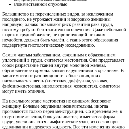
злокачественной опухолью.
Большинство из перечисленных видов, за исключением
последнего, не угрожают жизни и здоровью женщины
напрямую, однако повышают риск развития рака груди,
поэтому требуют безотлагательного лечения. Даже небольшой
шарик в грудной железе, не причиняющий никаких
неудобств, должен быть удалён, а ткань этого образования
подвергнута гистологическому исследованию.
Самым частым заболеванием, связанным с образованием
уплотнений в груди, считается мастопатия. Она представляет
собой разрастание тканей внутри молочной железы,
обусловленное гормональными нарушениями в организме. В
зависимости от разновидности заболевания, коих
насчитывается шесть (кистозная, диффузная, узловая,
фибозно-кистозная, инволютивная, железистая), симптомы
могут иметь отличия.
На начальном этапе мастопатия не слишком беспокоит
женщину. Болевые ощущения незначительны, иногда
проявляются только перед менструацией. Со временем же, в
отсутствие лечения, боль усиливается, изменяется форма
груди, увеличиваются лимфатические узлы, из сосков при
сдавливании выделяется жидкость. Все эти изменения можно