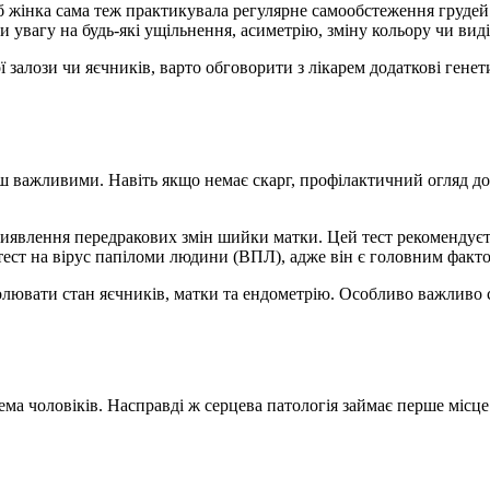
 жінка сама теж практикувала регулярне самообстеження грудей. 
 увагу на будь-які ущільнення, асиметрію, зміну кольору чи вид
ї залози чи яєчників, варто обговорити з лікарем додаткові ген
енш важливими. Навіть якщо немає скарг, профілактичний огляд д
иявлення передракових змін шийки матки. Цей тест рекомендуєт
 тест на вірус папіломи людини (ВПЛ), адже він є головним фак
олювати стан яєчників, матки та ендометрію. Особливо важливо 
 чоловіків. Насправді ж серцева патологія займає перше місце се