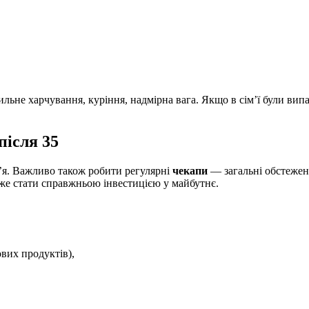
ьне харчування, куріння, надмірна вага. Якщо в сім’ї були випа
після 35
’я. Важливо також робити регулярні
чекапи
— загальні обстеженн
оже стати справжньою інвестицією у майбутнє.
ових продуктів),