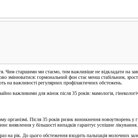
иття. Чим старшими ми стаємо, тим важливіше не відкладати на за
пово змінюватися: гормональний фон стає менш стабільним, зрос
ють на важливості регулярних профілактичних обстежень.
айно важливими для жінок після 35 років: мамологія, гінекологіч
му організмі. Після 35 років ризик виникнення новоутворень у г
ннє виявлення у більшості випадків гарантує успішне лікування.
аз на рік. До цього обстеження входить пальпація молочних залоз