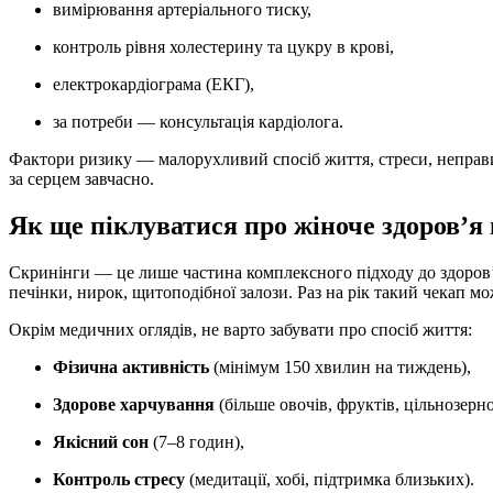
вимірювання артеріального тиску,
контроль рівня холестерину та цукру в крові,
електрокардіограма (ЕКГ),
за потреби — консультація кардіолога.
Фактори ризику — малорухливий спосіб життя, стреси, неправил
за серцем завчасно.
Як ще піклуватися про жіноче здоров’я 
Скринінги — це лише частина комплексного підходу до здоров
печінки, нирок, щитоподібної залози. Раз на рік такий чекап м
Окрім медичних оглядів, не варто забувати про спосіб життя:
Фізична активність
(мінімум 150 хвилин на тиждень),
Здорове харчування
(більше овочів, фруктів, цільнозерн
Якісний сон
(7–8 годин),
Контроль стресу
(медитації, хобі, підтримка близьких).