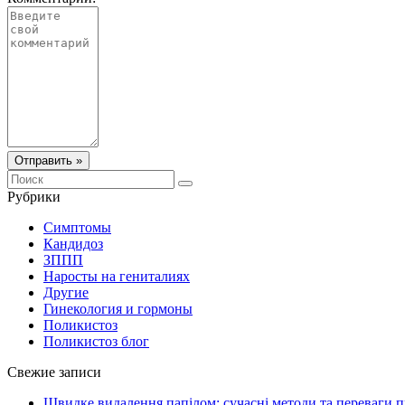
Отправить »
Рубрики
Симптомы
Кандидоз
ЗППП
Наросты на гениталиях
Другие
Гинекология и гормоны
Поликистоз
Поликистоз блог
Свежие записи
Швидке видалення папілом: сучасні методи та переваги 