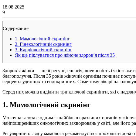
18.08.2025
9
Содержание
1. Мамологічний скринінг
2. Гінекологічний скринінг
3. Кардіологічний скринінг
Як ще піклуватися про жіноче здоров’я після 35
Здоров’я жінки — це її ресурс, енергія, впевненість і якість ж
благополуччя. Після 35 років жіночий організм починає посту
серцево-судинних та ендокринних. Саме тому лікарі наголошу
Серед них можна виділити три ключові скринінги, які є надзвич
1. Мамологічний скринінг
Молочна залоза є одним із найбільш вразливих органів у жіночо
найпоширеніших онкологічних захворювань у світі, але його ра
Регулярний огляд у мамолога рекомендується проходити хоча б р