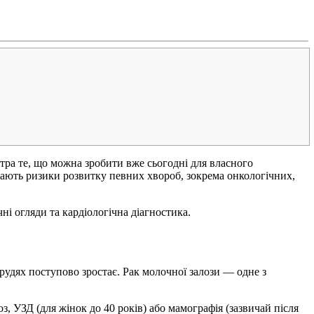
втра те, що можна зробити вже сьогодні для власного
тають ризики розвитку певних хвороб, зокрема онкологічних,
ні огляди та кардіологічна діагностика.
рудях поступово зростає. Рак молочної залози — одне з
, УЗД (для жінок до 40 років) або мамографія (зазвичай після