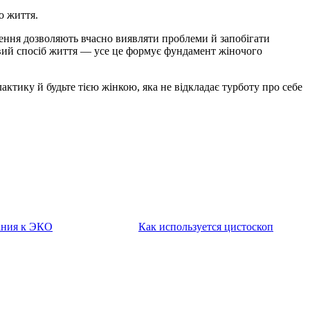
о життя.
ження дозволяють вчасно виявляти проблеми й запобігати
овий спосіб життя — усе це формує фундамент жіночого
актику й будьте тією жінкою, яка не відкладає турботу про себе
ания к ЭКО
Как используется цистоскоп