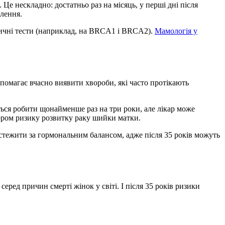
Це нескладно: достатньо раз на місяць, у перші дні після
ілення.
етичні тести (наприклад, на BRCA1 і BRCA2).
Мамологія у
опомагає вчасно виявити хвороби, які часто протікають
ься робити щонайменше раз на три роки, але лікар може
тором ризику розвитку раку шийки матки.
стежити за гормональним балансом, адже після 35 років можуть
ред причин смерті жінок у світі. І після 35 років ризики