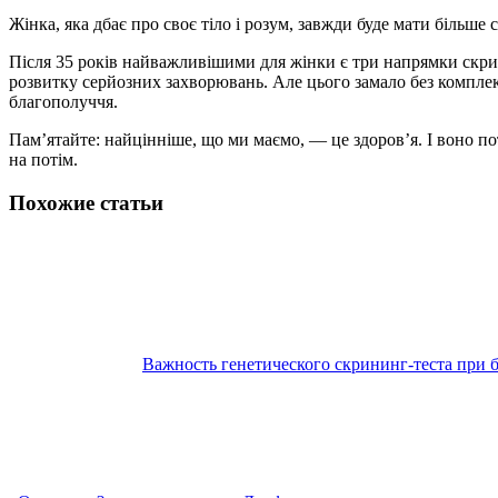
Жінка, яка дбає про своє тіло і розум, завжди буде мати більше 
Після 35 років найважливішими для жінки є три напрямки скри
розвитку серйозних захворювань. Але цього замало без компле
благополуччя.
Пам’ятайте: найцінніше, що ми маємо, — це здоров’я. І воно пот
на потім.
Похожие статьи
Важность генетического скрининг-теста при 