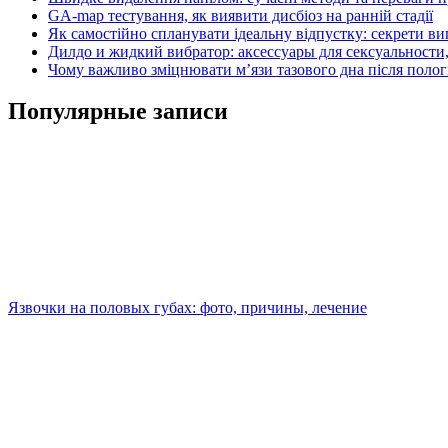
GA-map тестування, як виявити дисбіоз на ранній стадії
Як самостійно спланувати ідеальну відпустку: секрети ви
Дилдо и жидкий вибратор: аксессуары для сексуальности,
Чому важливо зміцнювати м’язи тазового дна після полог
Популярные записи
Язвочки на половых губах: фото, причины, лечение