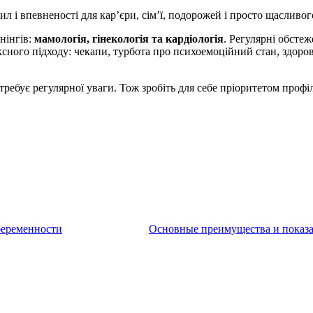
сил і впевненості для кар’єри, сім’ї, подорожей і просто щасливог
нінгів:
мамологія, гінекологія та кардіологія
. Регулярні обсте
ксного підходу: чекапи, турбота про психоемоційний стан, здор
ребує регулярної уваги. Тож зробіть для себе пріоритетом профіл
беременности
Основные преимущества и показ