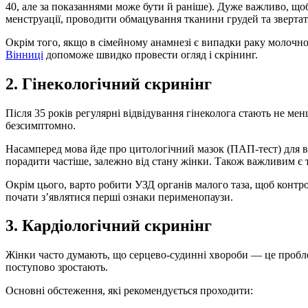
40, але за показаннями може бути й раніше). Дуже важливо, щоб
менструації, проводити обмацування тканини грудей та звертати
Окрім того, якщо в сімейному анамнезі є випадки раку молочно
Вінниці
допоможе швидко провести огляд і скрінинг.
2. Гінекологічний скринінг
Після 35 років регулярні відвідування гінеколога стають не м
безсимптомно.
Насамперед мова йде про цитологічний мазок (ПАП-тест) для в
порадити частіше, залежно від стану жінки. Також важливим є
Окрім цього, варто робити УЗД органів малого таза, щоб контр
почати з’являтися перші ознаки перименопаузи.
3. Кардіологічний скринінг
Жінки часто думають, що серцево-судинні хвороби — це проблема
поступово зростають.
Основні обстеження, які рекомендується проходити: