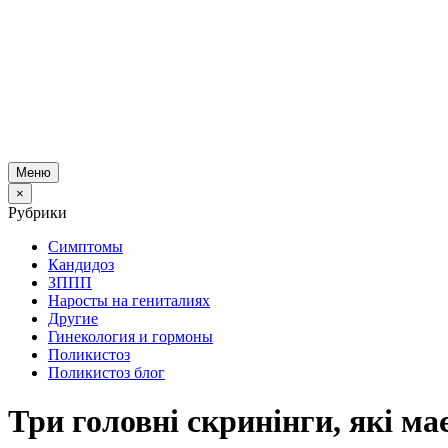
Меню
×
Рубрики
Симптомы
Кандидоз
ЗППП
Наросты на гениталиях
Другие
Гинекология и гормоны
Поликистоз
Поликистоз блог
Три головні скринінги, які ма