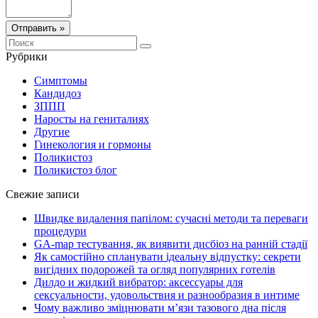
Отправить »
Рубрики
Симптомы
Кандидоз
ЗППП
Наросты на гениталиях
Другие
Гинекология и гормоны
Поликистоз
Поликистоз блог
Свежие записи
Швидке видалення папілом: сучасні методи та переваги
процедури
GA-map тестування, як виявити дисбіоз на ранній стадії
Як самостійно спланувати ідеальну відпустку: секрети
вигідних подорожей та огляд популярних готелів
Дилдо и жидкий вибратор: аксессуары для
сексуальности, удовольствия и разнообразия в интиме
Чому важливо зміцнювати м’язи тазового дна після