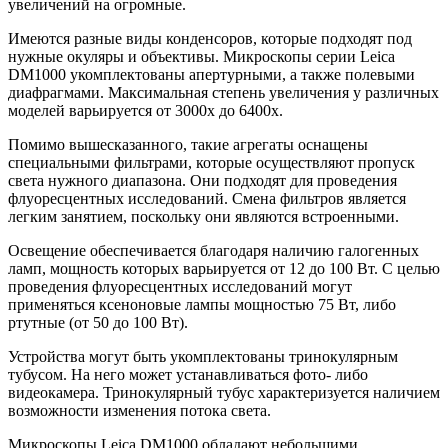
увеличений на огромные.
Имеются разные виды конденсоров, которые подходят под
нужные окуляры и объективы. Микроскопы серии Leica
DM1000 укомплектованы апертурными, а также полевыми
диафрагмами. Максимальная степень увеличения у различных
моделей варьируется от 3000х до 6400х.
Помимо вышесказанного, такие агрегаты оснащены
специальными фильтрами, которые осуществляют пропуск
света нужного диапазона. Они подходят для проведения
флуоресцентных исследований. Смена фильтров является
легким занятием, поскольку они являются встроенными.
Освещение обеспечивается благодаря наличию галогенных
ламп, мощность которых варьируется от 12 до 100 Вт. С целью
проведения флуоресцентных исследований могут
применяться ксеноновые лампы мощностью 75 Вт, либо
ртутные (от 50 до 100 Вт).
Устройства могут быть укомплектованы тринокулярным
тубусом. На него может устанавливаться фото- либо
видеокамера. Тринокулярный тубус характеризуется наличием
возможности изменения потока света.
Микроскопы Leica DM1000 обладают небольшими