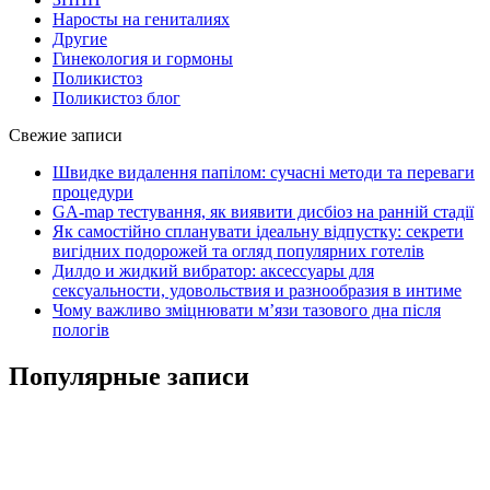
Наросты на гениталиях
Другие
Гинекология и гормоны
Поликистоз
Поликистоз блог
Свежие записи
Швидке видалення папілом: сучасні методи та переваги
процедури
GA-map тестування, як виявити дисбіоз на ранній стадії
Як самостійно спланувати ідеальну відпустку: секрети
вигідних подорожей та огляд популярних готелів
Дилдо и жидкий вибратор: аксессуары для
сексуальности, удовольствия и разнообразия в интиме
Чому важливо зміцнювати м’язи тазового дна після
пологів
Популярные записи