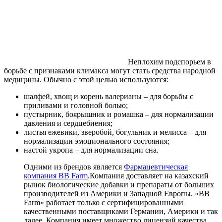
Неплохим подспорьем в
борьбе с признаками климакса могут стать средства народной
медицины. Обычно с этой целью используются:
шалфей, хвощ и корень валерианы – для борьбы с
приливами и головной болью;
пустырник, боярышник и ромашка – для нормализации
давления и сердцебиения;
листья ежевики, зверобой, богульник и мелисса – для
нормализации эмоционального состояния;
настой укропа – для нормализации сна.
Одними из брендов является
Фармацевтическая
компания BB Farm
.Компания доставляет на казахский
рынок биологические добавки и препараты от больших
производителей из Америки и Западной Европы. «BB
Farm» работает только с сертифицированными
качественными поставщиками Германии, Америки и так
далее. Компания имеет множество лицензий качества,