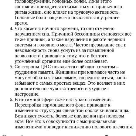
головокружений, головных болей. Из-за этого
состояния приходится отказываться от привычного
ритма жизни, оно влияет на трудовую активность.
Головные боли чаще всего появляются в утреннее
время.
Что касается ночного времени, то оно отмечено
нарушением сна. Причиной бессонницы становятся всё
те же приливы, а также нарушения в работе нервной
системы и головного мозга. Частое прерывание сна и
невозможность снова уснуть из-за повышенной
нервозности приводит к тому, что и без того
утомлённый организм ещё более ослабевает.
Со стороны ЦНС появляется ещё один симптом –
ухудшение памяти. Женщины при климаксе часто не
могут «собраться с мыслями», сосредоточиться, часто
забывают о самых простых вещах. Это вселяет в них
дополнительное чувство тревоги и ухудшает
настроение.
В интимной сфере тоже наступают изменения.
Перестройка гормонального фона приводит к
изменению структуры слизистой оболочки влагалища.
Возникает сухость, болевые ощущения при половом
акте. Всё это в совокупности с эмоциональными
изменениями приводит к снижению полового влечения.