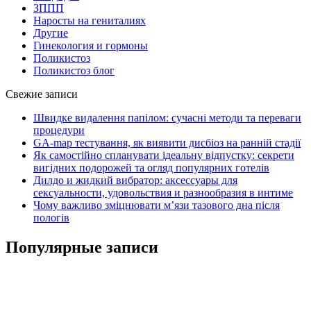
ЗППП
Наросты на гениталиях
Другие
Гинекология и гормоны
Поликистоз
Поликистоз блог
Свежие записи
Швидке видалення папілом: сучасні методи та переваги
процедури
GA-map тестування, як виявити дисбіоз на ранній стадії
Як самостійно спланувати ідеальну відпустку: секрети
вигідних подорожей та огляд популярних готелів
Дилдо и жидкий вибратор: аксессуары для
сексуальности, удовольствия и разнообразия в интиме
Чому важливо зміцнювати м’язи тазового дна після
пологів
Популярные записи