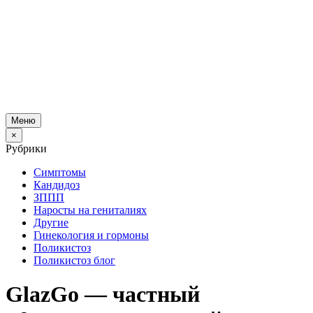
Меню
×
Рубрики
Симптомы
Кандидоз
ЗППП
Наросты на гениталиях
Другие
Гинекология и гормоны
Поликистоз
Поликистоз блог
GlazGo — частный