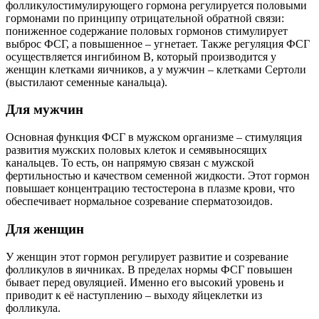
фолликулостимулирующего гормона регулируется половыми
гормонами по принципу отрицательной обратной связи:
пониженное содержание половых гормонов стимулирует
выброс ФСГ, а повышенное – угнетает. Также регуляция ФСГ
осуществляется ингибином В, который производится у
женщин клетками яичников, а у мужчин – клетками Сертоли
(выстилают семенные канальца).
Для мужчин
Основная функция ФСГ в мужском организме – стимуляция
развития мужских половых клеток и семявыносящих
канальцев. То есть, он напрямую связан с мужской
фертильностью и качеством семенной жидкости. Этот гормон
повышает концентрацию тестостерона в плазме крови, что
обеспечивает нормальное созревание сперматозоидов.
Для женщин
У женщин этот гормон регулирует развитие и созревание
фолликулов в яичниках. В пределах нормы ФСГ повышен
бывает перед овуляцией. Именно его высокий уровень и
приводит к её наступлению – выходу яйцеклетки из
фолликула.