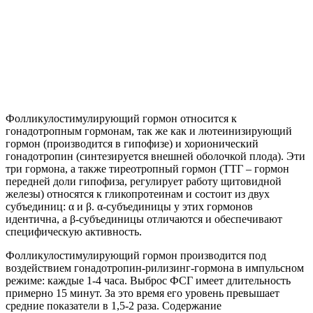
Фолликулостимулирующий гормон относится к
гонадотропным гормонам, так же как и лютеинизирующий
гормон (производится в гипофизе) и хорионический
гонадотропин (синтезируется внешней оболочкой плода). Эти
три гормона, а также тиреотропный гормон (ТТГ – гормон
передней доли гипофиза, регулирует работу щитовидной
железы) относятся к гликопротеинам и состоит из двух
субъединиц: α и β. α-субъединицы у этих гормонов
идентична, а β-субъединицы отличаются и обеспечивают
специфическую активность.
Фолликулостимулирующий гормон производится под
воздействием гонадотропин-рилизинг-гормона в импульсном
режиме: каждые 1-4 часа. Выброс ФСГ имеет длительность
примерно 15 минут. За это время его уровень превышает
средние показатели в 1,5-2 раза. Содержание