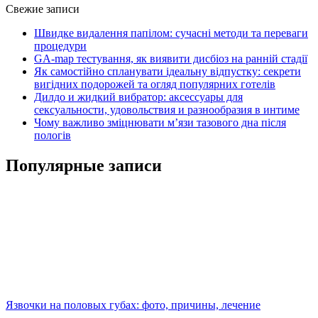
Свежие записи
Швидке видалення папілом: сучасні методи та переваги
процедури
GA-map тестування, як виявити дисбіоз на ранній стадії
Як самостійно спланувати ідеальну відпустку: секрети
вигідних подорожей та огляд популярних готелів
Дилдо и жидкий вибратор: аксессуары для
сексуальности, удовольствия и разнообразия в интиме
Чому важливо зміцнювати м’язи тазового дна після
пологів
Популярные записи
Язвочки на половых губах: фото, причины, лечение