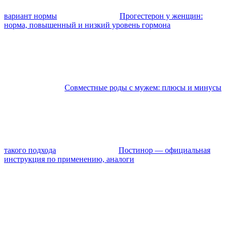
вариант нормы
Прогестерон у женщин:
норма, повышенный и низкий уровень гормона
Совместные роды с мужем: плюсы и минусы
такого подхода
Постинор — официальная
инструкция по применению, аналоги