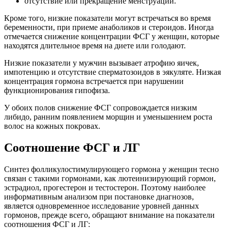
отсутствие или прекращение менструаций.
Кроме того, низкие показатели могут встречаться во время
беременности, при приеме анаболиков и стероидов. Иногда
отмечается снижение концентрации ФСГ у женщин, которые
находятся длительное время на диете или голодают.
Низкие показатели у мужчин вызывает атрофию яичек,
импотенцию и отсутствие сперматозоидов в эякуляте. Низкая
концентрация гормона встречается при нарушении
функционирования гипофиза.
У обоих полов снижение ФСГ сопровождается низким
либидо, ранним появлением морщин и уменьшением роста
волос на кожных покровах.
Соотношение ФСГ и ЛГ
Синтез фолликулостимулирующего гормона у женщин тесно
связан с такими гормонами, как лютеинизирующий гормон,
эстрадиол, прогестерон и тестостерон. Поэтому наиболее
информативным анализом при постановке диагнозов,
является одновременное исследование уровней данных
гормонов, прежде всего, обращают внимание на показатели
соотношения ФСГ и ЛГ: