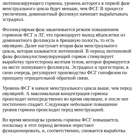
лютеинизирующего гормона, уровень которого в первой фазе
менструального цикла будет меньше, чем ФСГ. В процессе
увеличения, доминантный фолликул начинает вырабатывать
эстрадиол.
Фолликулярная фаза заканчивается резким повышением
гормонов ФСГ и ЛГ, что провоцирует выход яйцеклетки из
доминантного фолликула в брюшную полость, то есть
овуляцию. Далее наступает вторая фаза менструального
цикла, которая называется лютеиновой. В период лютеиновой
фазы фолликулостимулирующий гормон стимулирует
выработку прогестерона желтым телом, которое формируется
на месте лопнувшего фолликула. Эстрадиол и прогестерон, в
свою очередь, регулируют производство ФСГ гипофизом по
принципу отрицательной обратной связи.
Уровень ФСГ в начале менструального цикла выше, чем перед
овуляцией. А максимальная концентрация гормона
происходит непосредственно во время овуляции, и после нее
постепенно спадает. Следующее небольшое повышение
уровня гормона происходит перед менструацией.
Во время менопаузы уровень гормона ФСГ повышается,
поскольку в этот период яичники перестают
функционировать, и, соответственно, снижается выработка