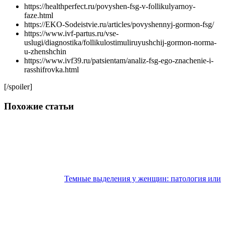
https://healthperfect.ru/povyshen-fsg-v-follikulyarnoy-
faze.html
https://EKO-Sodeistvie.ru/articles/povyshennyj-gormon-fsg/
https://www.ivf-partus.ru/vse-
uslugi/diagnostika/follikulostimuliruyushchij-gormon-norma-
u-zhenshchin
https://www.ivf39.ru/patsientam/analiz-fsg-ego-znachenie-i-
rasshifrovka.html
[/spoiler]
Похожие статьи
Темные выделения у женщин: патология или