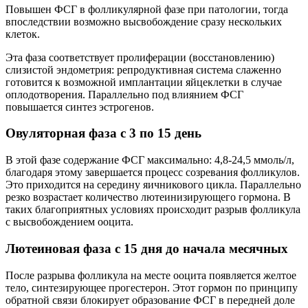
Повышен ФСГ в фолликулярной фазе при патологии, тогда
впоследствии возможно высвобождение сразу нескольких
клеток.
Эта фаза соответствует пролиферации (восстановлению)
слизистой эндометрия: репродуктивная система слаженно
готовится к возможной имплантации яйцеклетки в случае
оплодотворения. Параллельно под влиянием ФСГ
повышается синтез эстрогенов.
Овуляторная фаза с 3 по 15 день
В этой фазе содержание ФСГ максимально: 4,8-24,5 ммоль/л,
благодаря этому завершается процесс созревания фолликулов.
Это приходится на середину яичникового цикла. Параллельно
резко возрастает количество лютеинизирующего гормона. В
таких благоприятных условиях происходит разрыв фолликула
с высвобождением ооцита.
Лютеиновая фаза с 15 дня до начала месячных
После разрыва фолликула на месте ооцита появляется желтое
тело, синтезирующее прогестерон. Этот гормон по принципу
обратной связи блокирует образование ФСГ в передней доле