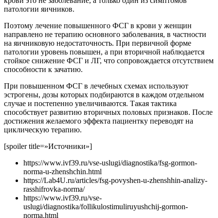
крови это не заболевание, а только один из симптомов
патологии яичников.
Поэтому лечение повышенного ФСГ в крови у женщин
направлено не терапию основного заболевания, в частности
на яичниковую недостаточность. При первичной форме
патологии уровень повышен, а при вторичной наблюдается
стойкое снижение ФСГ и ЛГ, что сопровождается отсутствием
способности к зачатию.
При повышенном ФСГ в лечебных схемах используют
эстрогены, дозы которых подбираются в каждом отдельном
случае и постепенно увеличиваются. Такая тактика
способствует развитию вторичных половых признаков. После
достижения желаемого эффекта пациентку переводят на
циклическую терапию.
[spoiler title=»Источники»]
https://www.ivf39.ru/vse-uslugi/diagnostika/fsg-gormon-
norma-u-zhenshchin.html
https://Lab4U.ru/articles/fsg-povyshen-u-zhenshhin-analizy-
rasshifrovka-norma/
https://www.ivf39.ru/vse-
uslugi/diagnostika/follikulostimuliruyushchij-gormon-
norma.html