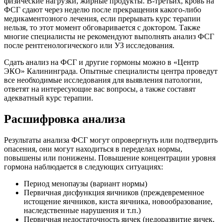
физические нагрузки, жирные продукты. В-третьих, кровь на
ФСГ сдают через неделю после прекращения какого-либо
медикаментозного лечения, если прерывать курс терапии
нельзя, то этот момент обговаривается с доктором. Также
многие специалисты не рекомендуют выполнять анализ ФСГ
после рентгенологического или УЗ исследования.
Сдать анализ на ФСГ и другие гормоны можно в «Центр
ЭКО» Калининграда. Опытные специалисты центра проведут
все необходимые исследования для выявления патологии,
ответят на интересующие вас вопросы, а также составят
адекватный курс терапии.
Расшифровка анализа
Результаты анализа ФСГ могут опровергнуть или подтвердить
опасения, они могут находиться в переделах нормы,
повышены или понижены. Повышение концентрации уровня
гормона наблюдается в следующих ситуациях:
Период менопаузы (вариант нормы)
Первичная дисфункция яичников (преждевременное
истощение яичников, киста яичника, новообразование,
наследственные нарушения и т.п.)
Первичная недостаточность яичек (недоразвитие яичек,