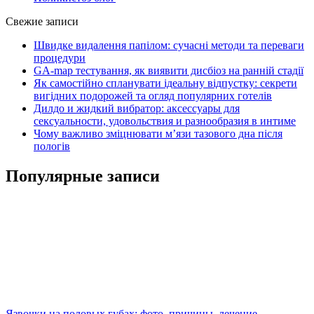
Свежие записи
Швидке видалення папілом: сучасні методи та переваги
процедури
GA-map тестування, як виявити дисбіоз на ранній стадії
Як самостійно спланувати ідеальну відпустку: секрети
вигідних подорожей та огляд популярних готелів
Дилдо и жидкий вибратор: аксессуары для
сексуальности, удовольствия и разнообразия в интиме
Чому важливо зміцнювати м’язи тазового дна після
пологів
Популярные записи
Язвочки на половых губах: фото, причины, лечение