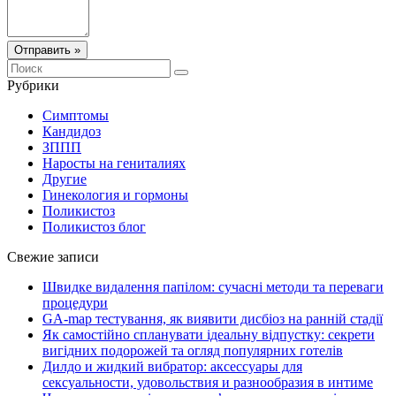
Отправить »
Рубрики
Симптомы
Кандидоз
ЗППП
Наросты на гениталиях
Другие
Гинекология и гормоны
Поликистоз
Поликистоз блог
Свежие записи
Швидке видалення папілом: сучасні методи та переваги
процедури
GA-map тестування, як виявити дисбіоз на ранній стадії
Як самостійно спланувати ідеальну відпустку: секрети
вигідних подорожей та огляд популярних готелів
Дилдо и жидкий вибратор: аксессуары для
сексуальности, удовольствия и разнообразия в интиме