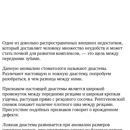
Один из довольно распространенных внешних недостатков,
который доставляет человеку множество неудобств и может
стать почвой для развития комплексов, — это щель между
передними зубами.
Данную аномалию стоматологи называют диастема.
Различают настоящую и ложную диастему, попробуем
разобраться, в чем разница между ними.
Признаком настоящей диастемы является широкий
промежуток между передними резцами и широкая крепкая
уздечка, растущая прямо с резцового сосочка. Рентгеновский
снимок покажет наличие плотного шва между резцами.
Присутствие подобных признаков говорит о врожденном
дефекте.
Ложная диастема развивается при аномалии размеров
передних резцов, при отсутствии одного из боковых резцов