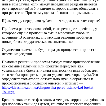
или в том случае, если между передними резцами имеется
ренетированный зуб, наличие которого можно обнаружить
при рентгене. При этом уздечка абсолютно нормальная.
Щель между передними зубами — что делать в этом случае?
Проблема решится сама собой, если речь идет о ребенке, у
которого еще не произошла смена молочных зубов на
коренные. В остальных случаях для решения проблемы
понадобится хирургическое вмешательство.
Осуществить лечение будет гораздо проще, если провести
иссечение уздечки.
Помочь в решении проблемы смогут такие приспособления
как съемные платины или брекеты.Перед тем как
устанавливать брекеты нужнa диагностика всех зубов, для
того чтобы проверить надо ли удалять некоторые зубы.Это
определяет стоматолог, обязательно нужно обратиться к
профессионалам с большим опытом, например —
https://kievsmile.com.ua/diagnostika-pered-ustanovkoj-breket-
sistemy/
Брекеты являются эффективным методом коррекции зубов как
для взрослых так и для детей, конечно же процесс коррекции