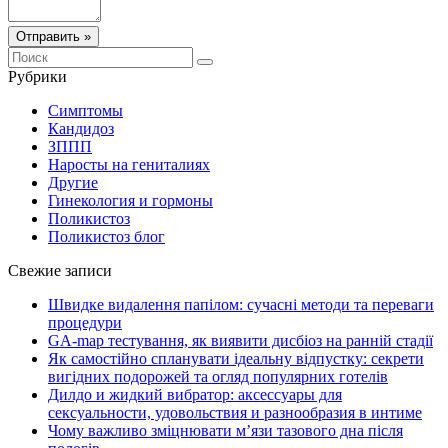
Отправить »
Рубрики
Симптомы
Кандидоз
ЗППП
Наросты на гениталиях
Другие
Гинекология и гормоны
Поликистоз
Поликистоз блог
Свежие записи
Швидке видалення папілом: сучасні методи та переваги
процедури
GA-map тестування, як виявити дисбіоз на ранній стадії
Як самостійно спланувати ідеальну відпустку: секрети
вигідних подорожей та огляд популярних готелів
Дилдо и жидкий вибратор: аксессуары для
сексуальности, удовольствия и разнообразия в интиме
Чому важливо зміцнювати м’язи тазового дна після