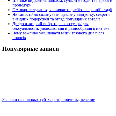
Швидке видалення папілом: сучасні методи та переваги
процедури
GA-map тестування, як виявити дисбіоз на ранній стадії
Як самостійно спланувати ідеальну відпустку: секрети
вигідних подорожей та огляд популярних готелів
Дилдо и жидкий вибратор: аксессуары для
сексуальности, удовольствия и разнообразия в интиме
Чому важливо зміцнювати м’язи тазового дна після
пологів
Популярные записи
Язвочки на половых губах: фото, причины, лечение