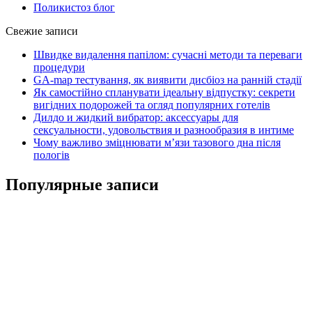
Поликистоз блог
Свежие записи
Швидке видалення папілом: сучасні методи та переваги
процедури
GA-map тестування, як виявити дисбіоз на ранній стадії
Як самостійно спланувати ідеальну відпустку: секрети
вигідних подорожей та огляд популярних готелів
Дилдо и жидкий вибратор: аксессуары для
сексуальности, удовольствия и разнообразия в интиме
Чому важливо зміцнювати м’язи тазового дна після
пологів
Популярные записи