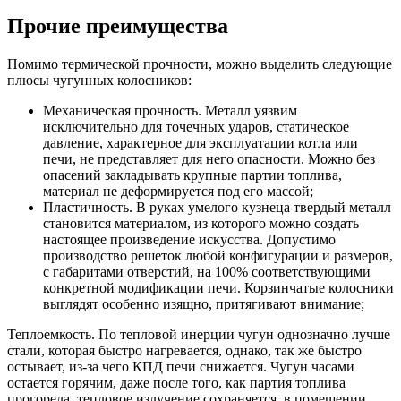
Прочие преимущества
Помимо термической прочности, можно выделить следующие
плюсы чугунных колосников:
Механическая прочность. Металл уязвим
исключительно для точечных ударов, статическое
давление, характерное для эксплуатации котла или
печи, не представляет для него опасности. Можно без
опасений закладывать крупные партии топлива,
материал не деформируется под его массой;
Пластичность. В руках умелого кузнеца твердый металл
становится материалом, из которого можно создать
настоящее произведение искусства. Допустимо
производство решеток любой конфигурации и размеров,
с габаритами отверстий, на 100% соответствующими
конкретной модификации печи. Корзинчатые колосники
выглядят особенно изящно, притягивают внимание;
Теплоемкость. По тепловой инерции чугун однозначно лучше
стали, которая быстро нагревается, однако, так же быстро
остывает, из-за чего КПД печи снижается. Чугун часами
остается горячим, даже после того, как партия топлива
прогорела, тепловое излучение сохраняется, в помещении