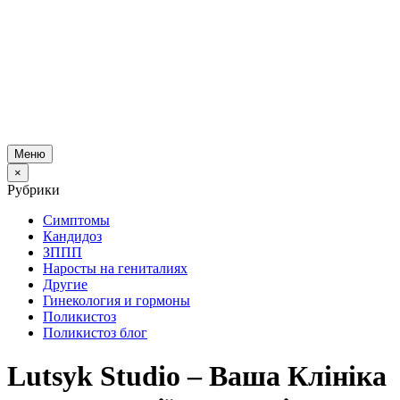
Меню
×
Рубрики
Симптомы
Кандидоз
ЗППП
Наросты на гениталиях
Другие
Гинекология и гормоны
Поликистоз
Поликистоз блог
Lutsyk Studio – Ваша Клініка