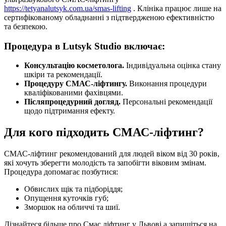
https://tetyanalutsyk.com.ua/smas-lifting
. Клініка працює лише на
сертифікованому обладнанні з підтвердженою ефективністю
та безпекою.
Процедура в Lutsyk Studio включає:
Консультацію косметолога.
Індивідуальна оцінка стану
шкіри та рекомендації.
Процедуру СМАС-ліфтингу.
Виконання процедури
кваліфікованими фахівцями.
Післяпроцедурний догляд.
Персональні рекомендації
щодо підтримання ефекту.
Для кого підходить СМАС-ліфтинг?
СМАС-ліфтинг рекомендований для людей віком від 30 років,
які хочуть зберегти молодість та запобігти віковим змінам.
Процедура допомагає позбутися:
Обвислих щік та підборіддя;
Опущення куточків губ;
Зморшок на обличчі та шиї.
Дізнайтеся більше про Смас ліфтинг у Львові а запишіться на