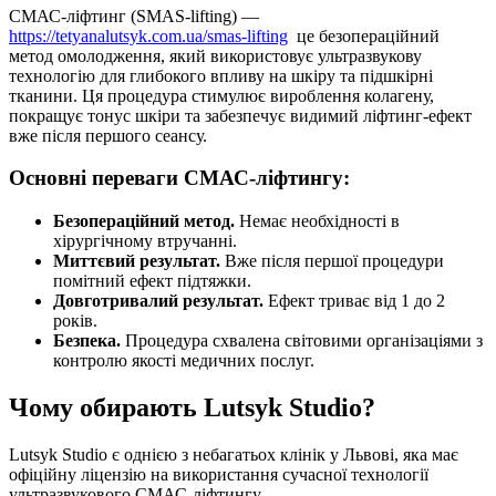
СМАС-ліфтинг (SMAS-lifting) —
https://tetyanalutsyk.com.ua/smas-lifting
це безопераційний
метод омолодження, який використовує ультразвукову
технологію для глибокого впливу на шкіру та підшкірні
тканини. Ця процедура стимулює вироблення колагену,
покращує тонус шкіри та забезпечує видимий ліфтинг-ефект
вже після першого сеансу.
Основні переваги СМАС-ліфтингу:
Безопераційний метод.
Немає необхідності в
хірургічному втручанні.
Миттєвий результат.
Вже після першої процедури
помітний ефект підтяжки.
Довготривалий результат.
Ефект триває від 1 до 2
років.
Безпека.
Процедура схвалена світовими організаціями з
контролю якості медичних послуг.
Чому обирають Lutsyk Studio?
Lutsyk Studio є однією з небагатьох клінік у Львові, яка має
офіційну ліцензію на використання сучасної технології
ультразвукового СМАС-ліфтингу