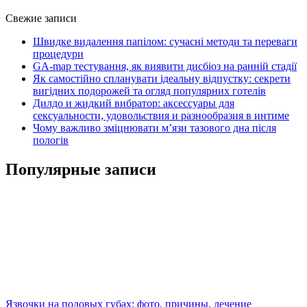
Свежие записи
Швидке видалення папілом: сучасні методи та переваги
процедури
GA-map тестування, як виявити дисбіоз на ранній стадії
Як самостійно спланувати ідеальну відпустку: секрети
вигідних подорожей та огляд популярних готелів
Дилдо и жидкий вибратор: аксессуары для
сексуальности, удовольствия и разнообразия в интиме
Чому важливо зміцнювати м’язи тазового дна після
пологів
Популярные записи
Язвочки на половых губах: фото, причины, лечение