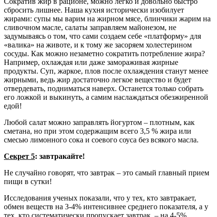
Сократив жир в рационе, можно легко и довольно быстро
сбросить лишнее. Наша кухня исторически изобилует
жирами: супы мы варим на жирном мясе, блинчики жарим на
сливочном масле, салаты заправляем майонезом, не
задумываясь о том, что сами создаем себе «платформу» для
«валика» на животе, и к тому же засоряем холестерином
сосуды. Как можно незаметно сократить потребление жира?
Например, охлаждая или даже замораживая жирные
продукты. Суп, жаркое, плов после охлаждения станут менее
жирными, ведь жир достаточно легкое вещество и будет
отвердевать, подниматься наверх. Останется только собрать
его ложкой и выкинуть, а самим наслаждаться обезжиренной
едой!
Любой салат можно заправлять йогуртом – плотным, как
сметана, но при этом содержащим всего 3,5 % жира или
смесью лимонного сока и соевого соуса без всякого масла.
Секрет 5
: завтракайте!
Не случайно говорят, что завтрак – это самый главный прием
пищи в сутки!
Исследования ученых показали, что у тех, кто завтракает,
обмен веществ на 3-4% интенсивнее среднего показателя, а у
тех, кто систематически пропускает завтрак, – на 4-5%