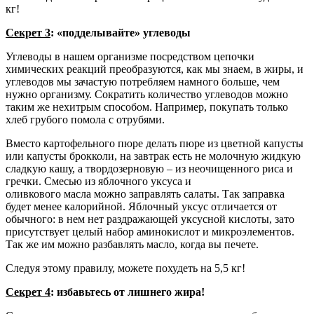
кг!
Секрет 3
: «подделывайте» углеводы
Углеводы в нашем организме посредством цепочки
химических реакций преобразуются, как мы знаем, в жиры, и
углеводов мы зачастую потребляем намного больше, чем
нужно организму. Сократить количество углеводов можно
таким же нехитрым способом. Например, покупать только
хлеб грубого помола с отрубями.
Вместо картофельного пюре делать пюре из цветной капусты
или капусты брокколи, на завтрак есть не молочную жидкую
сладкую кашу, а твордозерновую – из неочищенного риса и
гречки. Смесью из яблочного уксуса и
оливкового масла можно заправлять салаты. Так заправка
будет менее калорийной. Яблочный уксус отличается от
обычного: в нем нет раздражающей уксусной кислоты, зато
присутствует целый набор аминокислот и микроэлементов.
Так же им можно разбавлять масло, когда вы печете.
Следуя этому правилу, можете похудеть на 5,5 кг!
Секрет 4
: избавьтесь от лишнего жира!