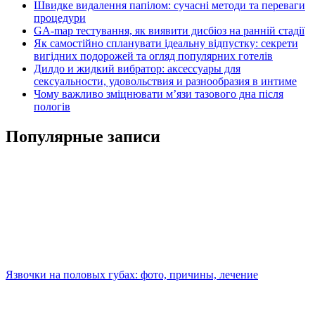
Швидке видалення папілом: сучасні методи та переваги
процедури
GA-map тестування, як виявити дисбіоз на ранній стадії
Як самостійно спланувати ідеальну відпустку: секрети
вигідних подорожей та огляд популярних готелів
Дилдо и жидкий вибратор: аксессуары для
сексуальности, удовольствия и разнообразия в интиме
Чому важливо зміцнювати м’язи тазового дна після
пологів
Популярные записи
Язвочки на половых губах: фото, причины, лечение