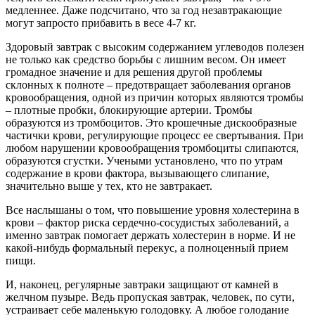
медленнее. Даже подсчитано, что за год незавтракающие
могут запросто прибавить в весе 4-7 кг.
Здоровый завтрак с высоким содержанием углеводов полезен
не только как средство борьбы с лишним весом. Он имеет
громадное значение и для решения другой проблемы
склонных к полноте – предотвращает заболевания органов
кровообращения, одной из причин которых являются тромбы
– плотные пробки, блокирующие артерии. Тромбы
образуются из тромбоцитов. Это крошечные дискообразные
частички крови, регулирующие процесс ее свертывания. При
любом нарушении кровообращения тромбоциты слипаются,
образуются сгустки. Учеными установлено, что по утрам
содержание в крови фактора, вызывающего слипание,
значительно выше у тех, кто не завтракает.
Все наслышаны о том, что повышение уровня холестерина в
крови – фактор риска сердечно-сосудистых заболеваний, а
именно завтрак помогает держать холестерин в норме. И не
какой-нибудь формальный перекус, а полноценный прием
пищи.
И, наконец, регулярные завтраки защищают от камней в
желчном пузыре. Ведь пропуская завтрак, человек, по сути,
устраивает себе маленькую голодовку. А любое голодание