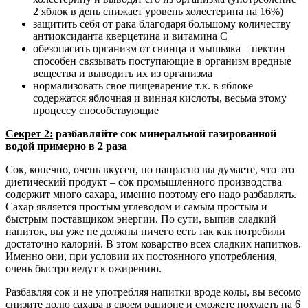
2 яблок в день снижает уровень холестерина на 16%)
защитить себя от рака благодаря большому количеству
антиоксиданта кверцетина и витамина С
обезопасить организм от свинца и мышьяка – пектин
способен связывать поступающие в организм вредные
вещества и выводить их из организма
нормализовать свое пищеварение т.к. в яблоке
содержатся яблочная и винная кислоты, весьма этому
процессу способствующие
Секрет 2:
разбавляйте сок минеральной газированной
водой примерно в 2 раза
Сок, конечно, очень вкусен, но напрасно вы думаете, что это
диетический продукт – сок промышленного производства
содержит много сахара, именно поэтому его надо разбавлять.
Сахар является простым углеводом и самым простым и
быстрым поставщиком энергии. По сути, выпив сладкий
напиток, вы уже не должны ничего есть так как потребили
достаточно калорий. В этом коварство всех сладких напитков.
Именно они, при условии их постоянного употребления,
очень быстро ведут к ожирению.
Разбавляя сок и не употребляя напитки вроде колы, вы весомо
снизите долю сахара в своем рационе и сможете похудеть на 6