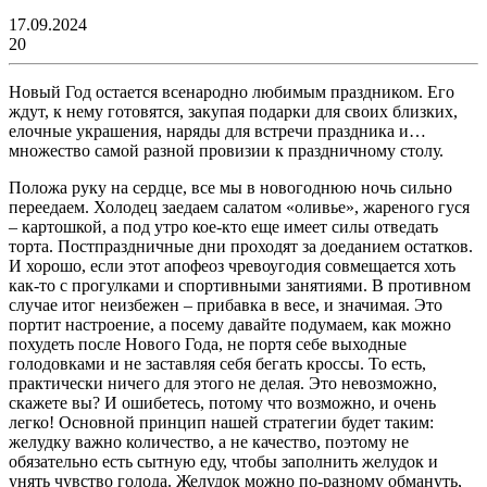
17.09.2024
20
Новый Год остается всенародно любимым праздником. Его
ждут, к нему готовятся, закупая подарки для своих близких,
елочные украшения, наряды для встречи праздника и…
множество самой разной провизии к праздничному столу.
Положа руку на сердце, все мы в новогоднюю ночь сильно
переедаем. Холодец заедаем салатом «оливье», жареного гуся
– картошкой, а под утро кое-кто еще имеет силы отведать
торта. Постпраздничные дни проходят за доеданием остатков.
И хорошо, если этот апофеоз чревоугодия совмещается хоть
как-то с прогулками и спортивными занятиями. В противном
случае итог неизбежен – прибавка в весе, и значимая. Это
портит настроение, а посему давайте подумаем, как можно
похудеть после Нового Года, не портя себе выходные
голодовками и не заставляя себя бегать кроссы. То есть,
практически ничего для этого не делая. Это невозможно,
скажете вы? И ошибетесь, потому что возможно, и очень
легко! Основной принцип нашей стратегии будет таким:
желудку важно количество, а не качество, поэтому не
обязательно есть сытную еду, чтобы заполнить желудок и
унять чувство голода. Желудок можно по-разному обмануть,