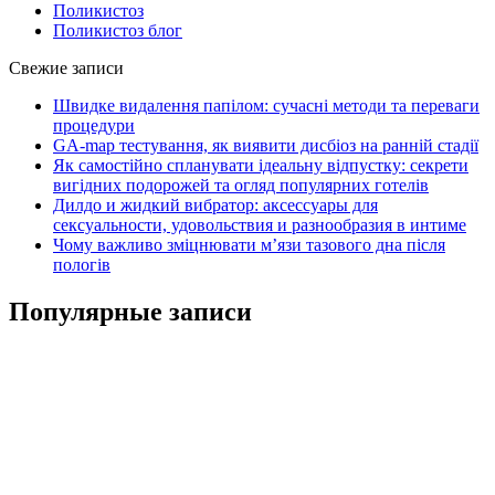
Поликистоз
Поликистоз блог
Свежие записи
Швидке видалення папілом: сучасні методи та переваги
процедури
GA-map тестування, як виявити дисбіоз на ранній стадії
Як самостійно спланувати ідеальну відпустку: секрети
вигідних подорожей та огляд популярних готелів
Дилдо и жидкий вибратор: аксессуары для
сексуальности, удовольствия и разнообразия в интиме
Чому важливо зміцнювати м’язи тазового дна після
пологів
Популярные записи