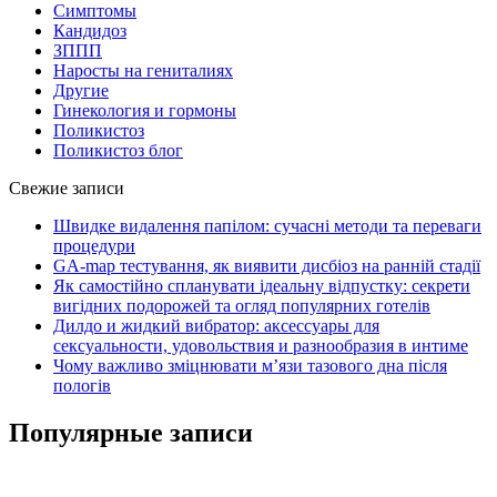
Симптомы
Кандидоз
ЗППП
Наросты на гениталиях
Другие
Гинекология и гормоны
Поликистоз
Поликистоз блог
Свежие записи
Швидке видалення папілом: сучасні методи та переваги
процедури
GA-map тестування, як виявити дисбіоз на ранній стадії
Як самостійно спланувати ідеальну відпустку: секрети
вигідних подорожей та огляд популярних готелів
Дилдо и жидкий вибратор: аксессуары для
сексуальности, удовольствия и разнообразия в интиме
Чому важливо зміцнювати м’язи тазового дна після
пологів
Популярные записи