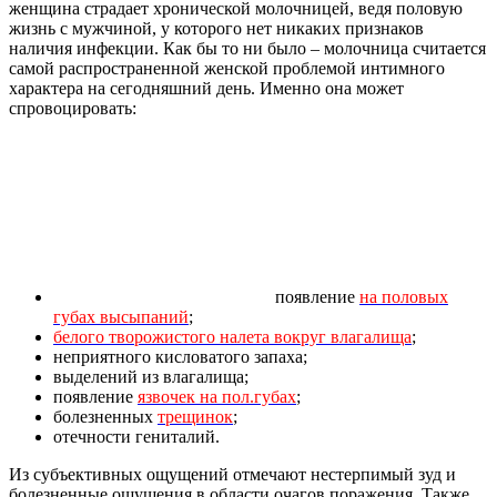
женщина страдает хронической молочницей, ведя половую
жизнь с мужчиной, у которого нет никаких признаков
наличия инфекции. Как бы то ни было – молочница считается
самой распространенной женской проблемой интимного
характера на сегодняшний день. Именно она может
спровоцировать:
появление
на половых
губах высыпаний
;
белого творожистого налета вокруг влагалища
;
неприятного кисловатого запаха;
выделений из влагалища;
появление
язвочек на пол.губах
;
болезненных
трещинок
;
отечности гениталий.
Из субъективных ощущений отмечают нестерпимый зуд и
болезненные ощущения в области очагов поражения. Также