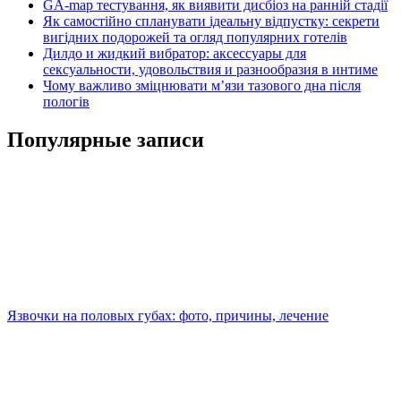
GA-map тестування, як виявити дисбіоз на ранній стадії
Як самостійно спланувати ідеальну відпустку: секрети
вигідних подорожей та огляд популярних готелів
Дилдо и жидкий вибратор: аксессуары для
сексуальности, удовольствия и разнообразия в интиме
Чому важливо зміцнювати м’язи тазового дна після
пологів
Популярные записи
Язвочки на половых губах: фото, причины, лечение