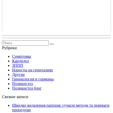
Рубрики
Симптомы
Кандидоз
ЗППП
Наросты на гениталиях
Другие
Гинекология и гормоны
Поликистоз
Поликистоз блог
Свежие записи
Швидке видалення папілом: сучасні методи та переваги
процедури